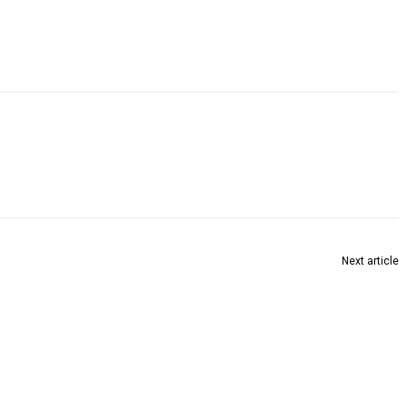
Next article
छत्रपती शाहू महाराज स्मुर्ती दिना निमित्त विनम्र अभिवादन