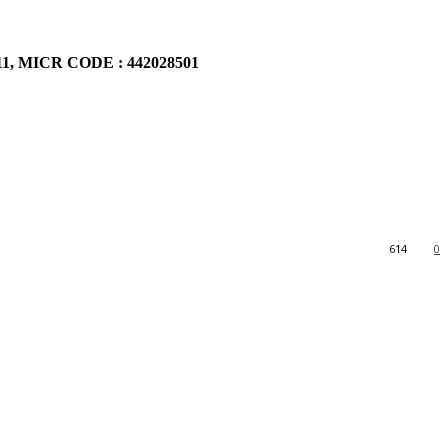
911, MICR CODE : 442028501
614
0