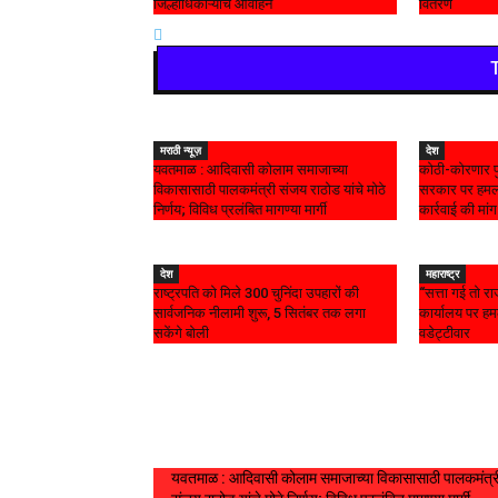
जिल्हाधिकाऱ्यांचे आवाहन
वितरण
मराठी न्यूज़
देश
यवतमाळ : आदिवासी कोलाम समाजाच्या
कोठी-कोरणार पु
विकासासाठी पालकमंत्री संजय राठोड यांचे मोठे
सरकार पर हमला
निर्णय; विविध प्रलंबित मागण्या मार्गी
कार्रवाई की मांग
देश
महाराष्ट्र
राष्ट्रपति को मिले 300 चुनिंदा उपहारों की
“सत्ता गई तो राज
सार्वजनिक नीलामी शुरू, 5 सितंबर तक लगा
कार्यालय पर ह
सकेंगे बोली
वडेट्टीवार
Live News
यवतमाळ : आदिवासी कोलाम समाजाच्या विकासासाठी पालकमंत्र