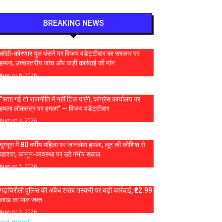
BREAKING NEWS
कोठी-कोरणार पुल धंसने पर विजय वडेट्टीवार का सरकार पर
हमला, उच्चस्तरीय जांच और कड़ी कार्रवाई की मांग
August 6, 2026
“सत्ता गई तो राजनीति में नहीं टिक पाएंगे, कांग्रेस कार्यालय पर
हमला लोकतंत्र पर हमला” — विजय वडेट्टीवार
August 4, 2026
घुग्घूस में 80 वर्षीय महिला पर जानलेवा हमला, लूट की कोशिश से
दहशत; कानून-व्यवस्था पर उठे गंभीर सवाल
August 3, 2026
गड़चिरौली पुलिस की अवैध शराब तस्करी पर बड़ी कार्रवाई, ₹22.99
लाख का माल जब्त
August 3, 2026
oad more