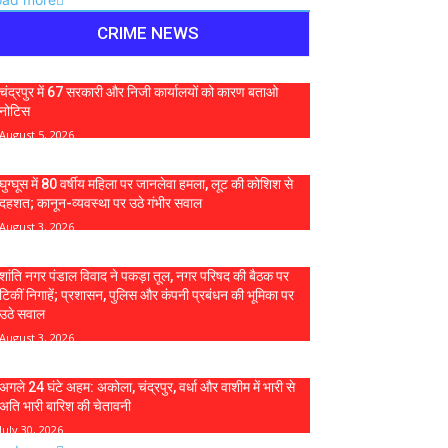
CRIME NEWS
चंद्रपुर में 67 सरकारी और निजी कार्यालयों को कारण बताओ
नोटिस
August 5, 2026
घुग्घूस में 80 वर्षीय महिला पर जानलेवा हमला, लूट की कोशिश से
दहशत; कानून-व्यवस्था पर उठे गंभीर सवाल
August 3, 2026
शांति नगर पंडाल विवाद ने पकड़ा तूल, नगर परिषद की बैठक पर
टिकीं निगाहें; प्रशासन, पुलिस और कंपनी प्रबंधन की भूमिका पर
उठे सवाल
August 3, 2026
अगले 24 घंटे अहम: अकोला, चंद्रपुर, वर्धा और वाशीम में भारी से
अति भारी बारिश की चेतावनी
July 30, 2026