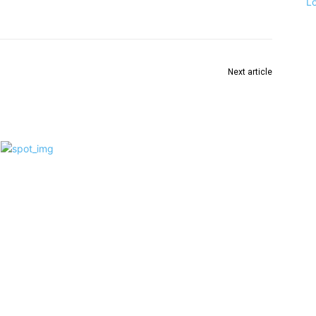
L
Next article
राज्यातील २५ लाख हेक्टर क्षेत्र नैसर्गिक शेतीखाली आणण्याचे
कृषी विभागाचे उद्दिष्ट : कृषी आयुक्त डॉ.प्रवीण गेडाम