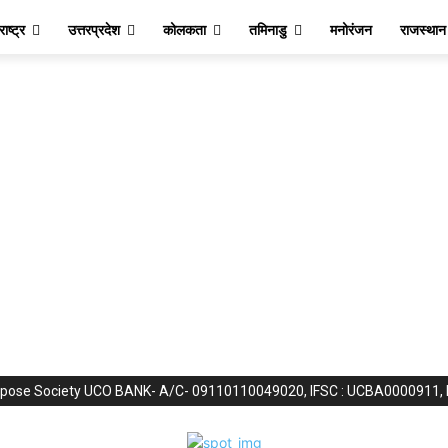
ाष्ट्र
उत्तरप्रदेश
कोलकता
तमिनाडु
मनोरंजन
राजस्थान
purpose Society UCO BANK- A/C- 09110110049020, IFSC : UCBA0000911,