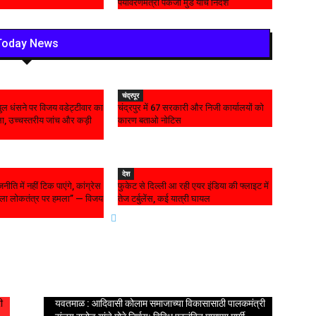
पर्यावरणमंत्री पंकजा मुंडे यांचे निर्देश
Today News
चंद्रपूर
ल धंसने पर विजय वडेट्टीवार का
चंद्रपुर में 67 सरकारी और निजी कार्यालयों को
, उच्चस्तरीय जांच और कड़ी
कारण बताओ नोटिस
देश
नीति में नहीं टिक पाएंगे, कांग्रेस
फुकेट से दिल्ली आ रही एयर इंडिया की फ्लाइट में
मला लोकतंत्र पर हमला” — विजय
तेज टर्बुलेंस, कई यात्री घायल
Viral News
P
ी
यवतमाळ : आदिवासी कोलाम समाजाच्या विकासासाठी पालकमंत्री
मरा