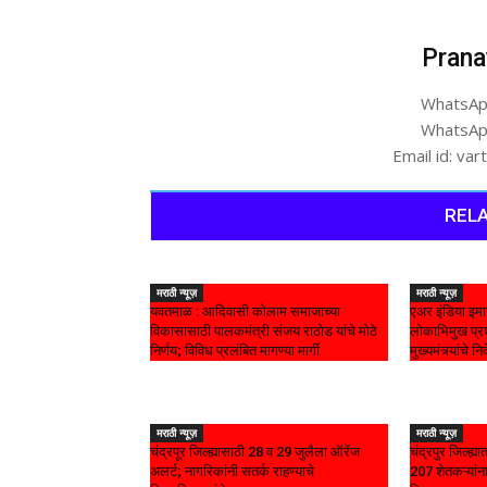
Prana
WhatsAp
WhatsAp
Email id: v
RELA
मराठी न्यूज़
मराठी न्यूज़
यवतमाळ : आदिवासी कोलाम समाजाच्या
एअर इंडिया इमा
विकासासाठी पालकमंत्री संजय राठोड यांचे मोठे
लोकाभिमुख प्रश
निर्णय; विविध प्रलंबित मागण्या मार्गी
मुख्यमंत्र्यांचे निर
मराठी न्यूज़
मराठी न्यूज़
चंद्रपूर जिल्ह्यासाठी 28 व 29 जुलैला ऑरेंज
चंद्रपुर जिल्ह्
अलर्ट; नागरिकांनी सतर्क राहण्याचे
207 शेतकऱ्यांना