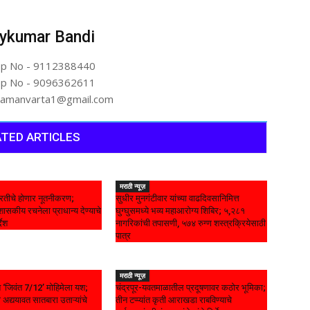
ykumar Bandi
p No - 9112388440
p No - 9096362611
artamanvarta1@gmail.com
TED ARTICLES
मराठी न्यूज़
रतीचे होणार नूतनीकरण;
सुधीर मुनगंटीवार यांच्या वाढदिवसानिमित्त
ासकीय रचनेला प्राधान्य देण्याचे
घुग्घुसमध्ये भव्य महाआरोग्य शिबिर; ५,२८१
्देश
नागरिकांची तपासणी, ५७४ रुग्ण शस्त्रक्रियेसाठी
पात्र
मराठी न्यूज़
यात ‘जिवंत 7/12’ मोहिमेला यश;
चंद्रपूर-यवतमाळातील प्रदूषणावर कठोर भूमिका;
 अद्ययावत सातबारा उताऱ्यांचे
तीन टप्प्यांत कृती आराखडा राबविण्याचे