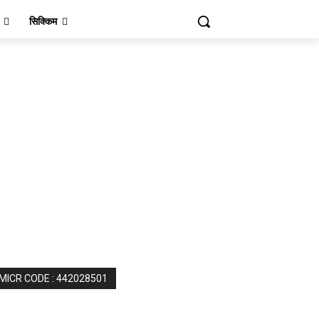
सिक्किम
 MICR CODE : 442028501