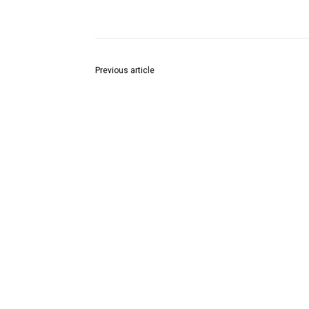
Share
Previous article
शराब की दुकान को बंद कर दें नहीं तो हमें जिला स्तर पर कड़ा
विरोध करना पड़ेगा : सुरेश पाईकराव