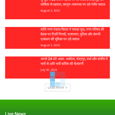
कोशिश से दहशत; कानून-व्यवस्था पर उठे गंभीर सवाल
August 3, 2026
शांति नगर पंडाल विवाद ने पकड़ा तूल, नगर परिषद की
बैठक पर टिकीं निगाहें; प्रशासन, पुलिस और कंपनी
प्रबंधन की भूमिका पर उठे सवाल
August 3, 2026
अगले 24 घंटे अहम: अकोला, चंद्रपुर, वर्धा और वाशीम में
भारी से अति भारी बारिश की चेतावनी
July 30, 2026
Load more
Live News