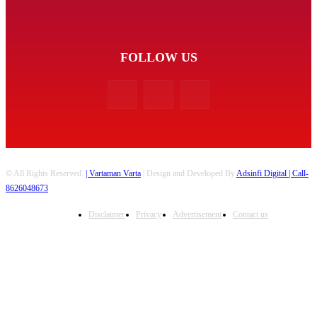
FOLLOW US
© All Rights Reserved.
| Vartaman Varta
| Design and Developed By
Adsinfi Digital
| Call-
8626048673
Disclaimer
Privacy
Advertisement
Contact us