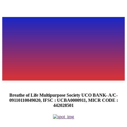
Breathe of Life Multipurpose Society UCO BANK- A/C-
09110110049020, IFSC : UCBA0000911, MICR CODE :
442028501