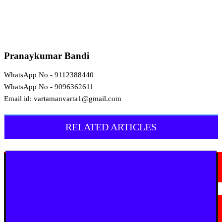
Pranaykumar Bandi
WhatsApp No - 9112388440
WhatsApp No - 9096362611
Email id: vartamanvarta1@gmail.com
RELATED ARTICLES
मराठी न्यूज़
चामोर्शीत प्रतिबंधित सुगंधित तंबाखूची अवैध वाहतूक; ₹७.६७ लाखांचा मुद्देमाल जप्त
August 7, 2026
मराठी न्यूज़
यवतमाळ : आदिवासी कोलाम समाजाच्या विकासासाठी पालकमंत्री संजय राठोड यांचे मोठे
निर्णय; विविध प्रलंबित मागण्या मार्गी