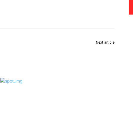
Next article
Special Event in Kolkata: Maidaan Team Pays
Homage to Syed Abdul Rahim And The Football
Legends Before Film Release!