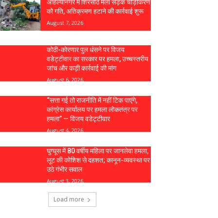
अहिल्यानगर में शिरसाठ मला सड़क चौड़ीकरण
को गति, अतिक्रमण हटाने की कार्रवाई शुरू
August 7, 2026
कोठी-कोरणार पुल धंसने पर विजय
वडेट्टीवार का सरकार पर हमला, उच्चस्तरीय
जांच और कड़ी कार्रवाई की मांग
August 6, 2026
“सत्ता गई तो राजनीति में नहीं टिक पाएंगे,
कांग्रेस कार्यालय पर हमला लोकतंत्र पर
हमला” — विजय वडेट्टीवार
August 4, 2026
घुग्घूस में 80 वर्षीय महिला पर जानलेवा हमला,
लूट की कोशिश से दहशत; कानून-व्यवस्था पर
उठे गंभीर सवाल
August 3, 2026
Load more