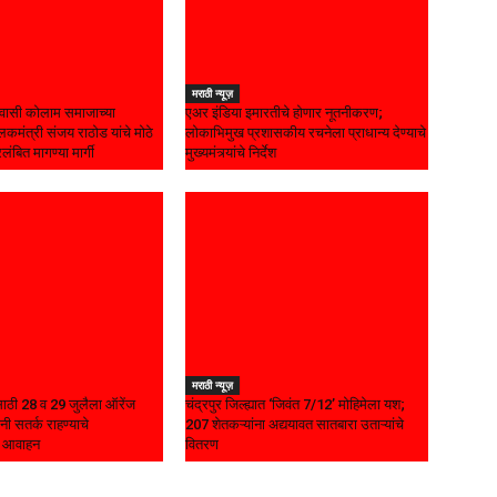
मराठी न्यूज़
ासी कोलाम समाजाच्या
एअर इंडिया इमारतीचे होणार नूतनीकरण;
कमंत्री संजय राठोड यांचे मोठे
लोकाभिमुख प्रशासकीय रचनेला प्राधान्य देण्याचे
रलंबित मागण्या मार्गी
मुख्यमंत्र्यांचे निर्देश
मराठी न्यूज़
यासाठी 28 व 29 जुलैला ऑरेंज
चंद्रपुर जिल्ह्यात ‘जिवंत 7/12’ मोहिमेला यश;
नी सतर्क राहण्याचे
207 शेतकऱ्यांना अद्ययावत सातबारा उताऱ्यांचे
चे आवाहन
वितरण