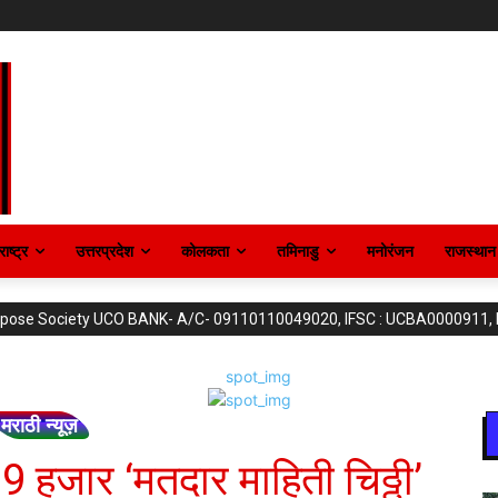
ाष्ट्र
उत्तरप्रदेश
कोलकता
तमिनाडु
मनोरंजन
राजस्थान
purpose Society UCO BANK- A/C- 09110110049020, IFSC : UCBA0000911,
मराठी न्यूज़
39 हजार ‘मतदार माहिती चिठ्ठी’