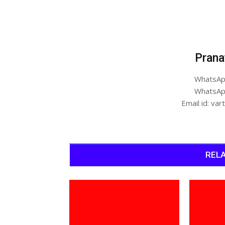
Prana
WhatsAp
WhatsAp
Email id: v
RELA