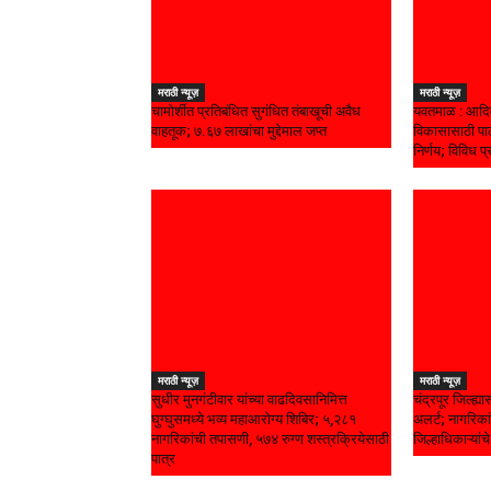
मराठी न्यूज़
मराठी न्यूज़
चामोर्शीत प्रतिबंधित सुगंधित तंबाखूची अवैध
यवतमाळ : आदिव
वाहतूक; ₹७.६७ लाखांचा मुद्देमाल जप्त
विकासासाठी पाल
निर्णय; विविध प्
मराठी न्यूज़
मराठी न्यूज़
सुधीर मुनगंटीवार यांच्या वाढदिवसानिमित्त
चंद्रपूर जिल्ह्
घुग्घुसमध्ये भव्य महाआरोग्य शिबिर; ५,२८१
अलर्ट; नागरिकां
नागरिकांची तपासणी, ५७४ रुग्ण शस्त्रक्रियेसाठी
जिल्हाधिकाऱ्यां
पात्र