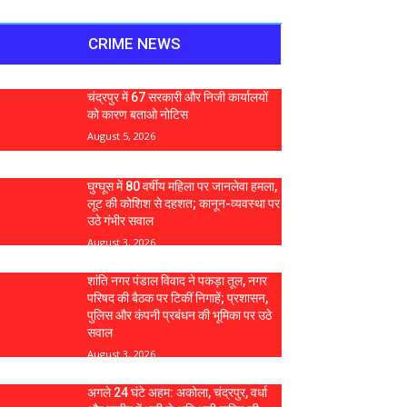
CRIME NEWS
चंद्रपुर में 67 सरकारी और निजी कार्यालयों
को कारण बताओ नोटिस
August 5, 2026
घुग्घूस में 80 वर्षीय महिला पर जानलेवा हमला,
लूट की कोशिश से दहशत; कानून-व्यवस्था पर
उठे गंभीर सवाल
August 3, 2026
शांति नगर पंडाल विवाद ने पकड़ा तूल, नगर
परिषद की बैठक पर टिकीं निगाहें; प्रशासन,
पुलिस और कंपनी प्रबंधन की भूमिका पर उठे
सवाल
August 3, 2026
अगले 24 घंटे अहम: अकोला, चंद्रपुर, वर्धा