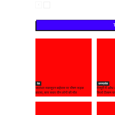
देश
उत्तरप्रदेश
जालंधर-मकसूदन बाईपास पर भीषण सड़क
मैनपुरी में अवै
हादसा, कार सवार तीन लोगों की मौत
किलो टैल्कम प