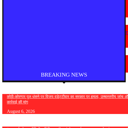
राष्ट्रपति को मिले 300 चुनिंदा उपहारों की सार्वजनिक नीलामी शुरू, 5 सितंबर तक लगा
सकेंगे बोली
August 5, 2026
महाराष्ट्र
“सत्ता गई तो राजनीति में नहीं टिक पाएंगे, कांग्रेस कार्यालय पर हमला लोकतंत्र पर हमला
— विजय वडेट्टीवार
August 4, 2026
देश
फुकेट से दिल्ली आ रही एयर इंडिया की फ्लाइट में तेज टर्बुलेंस, कई यात्री घायल
August 4, 2026
BREAKING NEWS
कोठी-कोरणार पुल धंसने पर विजय वडेट्टीवार का सरकार पर हमला, उच्चस्तरीय जांच औ
कार्रवाई की मांग
August 6, 2026