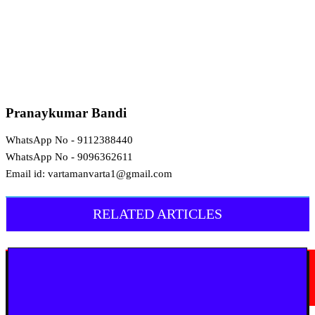
Pranaykumar Bandi
WhatsApp No - 9112388440
WhatsApp No - 9096362611
Email id: vartamanvarta1@gmail.com
RELATED ARTICLES
मराठी न्यूज़
यवतमाळ : आदिवासी कोलाम समाजाच्या विकासासाठी पालकमंत्री संजय राठोड यांचे मोठे
निर्णय; विविध प्रलंबित मागण्या मार्गी
August 6, 2026