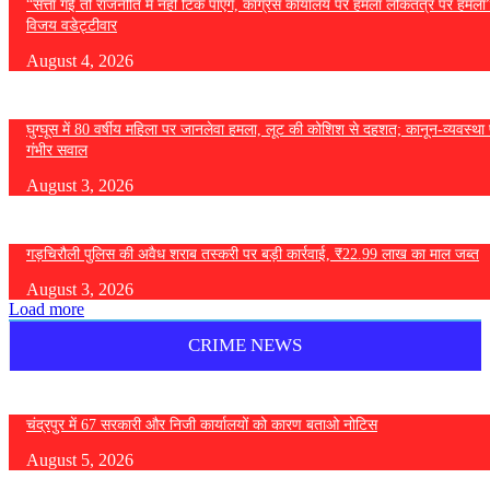
“सत्ता गई तो राजनीति में नहीं टिक पाएंगे, कांग्रेस कार्यालय पर हमला लोकतंत्र पर हमल
विजय वडेट्टीवार
August 4, 2026
घुग्घूस में 80 वर्षीय महिला पर जानलेवा हमला, लूट की कोशिश से दहशत; कानून-व्यवस्था 
गंभीर सवाल
August 3, 2026
गड़चिरौली पुलिस की अवैध शराब तस्करी पर बड़ी कार्रवाई, ₹22.99 लाख का माल जब्त
August 3, 2026
Load more
CRIME NEWS
चंद्रपुर में 67 सरकारी और निजी कार्यालयों को कारण बताओ नोटिस
August 5, 2026