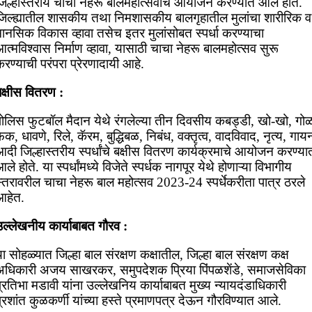
जिल्हास्तरीय चाचा नेहरू बालमहोत्सवाचे आयोजन करण्यात आले होते.
जिल्ह्यातील शासकीय तथा निमशासकीय बालगृहातील मुलांचा शारीरिक व
मानसिक विकास व्हावा तसेच इतर मुलांसोबत स्पर्धा करण्याचा
त्मविश्वास निर्माण व्हावा, यासाठी चाचा नेहरू बालमहोत्सव सुरू
रण्याची परंपरा प्रेरणादायी आहे.
क्षीस वितरण :
पोलिस फुटबॉल मैदान येथे रंगलेल्या तीन दिवसीय कबड्डी, खो-खो, गोळ
ेक, धावणे, रिले, कॅरम, बुद्धिबळ, निबंध, वक्तृत्व, वादविवाद, नृत्य, गाय
दी जिल्हास्तरीय स्पर्धांचे बक्षीस वितरण कार्यक्रमाचे आयोजन करण्या
ले होते. या स्पर्धांमध्ये विजेते स्पर्धक नागपूर येथे होणाऱ्या विभागीय
्तरावरील चाचा नेहरू बाल महोत्सव 2023-24 स्पर्धेकरीता पात्र ठरले
आहेत.
उल्लेखनीय कार्याबाबत गौरव :
ा सोहळ्यात जिल्हा बाल संरक्षण कक्षातील, जिल्हा बाल संरक्षण कक्ष
अधिकारी अजय साखरकर, समुपदेशक प्रिया पिंपळशेंडे, समाजसेविका
्रतिभा मडावी यांना उल्लेखनिय कार्याबाबत मुख्य न्यायदंडाधिकारी
्रशांत कुळकर्णी यांच्या हस्ते प्रमाणपत्र देऊन गौरविण्यात आले.