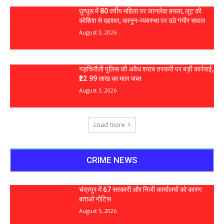
घुग्घूस में 80 वर्षीय महिला पर जानलेवा हमला, लूट की
कोशिश से दहशत; कानून-व्यवस्था पर उठे गंभीर सवाल
August 3, 2026
गड़चिरौली पुलिस की अवैध शराब तस्करी पर बड़ी कार्रवाई,
₹22.99 लाख का माल जब्त
August 3, 2026
Load more
CRIME NEWS
चंद्रपुर में 67 सरकारी और निजी कार्यालयों को कारण
बताओ नोटिस
August 5, 2026