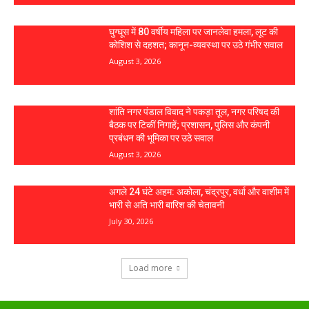
घुग्घूस में 80 वर्षीय महिला पर जानलेवा हमला, लूट की
कोशिश से दहशत; कानून-व्यवस्था पर उठे गंभीर सवाल
August 3, 2026
शांति नगर पंडाल विवाद ने पकड़ा तूल, नगर परिषद की
बैठक पर टिकीं निगाहें; प्रशासन, पुलिस और कंपनी
प्रबंधन की भूमिका पर उठे सवाल
August 3, 2026
अगले 24 घंटे अहम: अकोला, चंद्रपुर, वर्धा और वाशीम में
भारी से अति भारी बारिश की चेतावनी
July 30, 2026
Load more