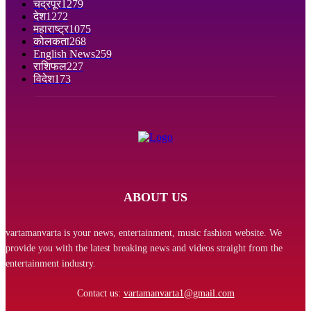
चंद्रपूर
1279
देश
1272
महाराष्ट्र
1075
कोलकता
268
English News
259
राशिफल
227
विदेश
173
ABOUT US
vartamanvarta is your news, entertainment, music fashion website. We
provide you with the latest breaking news and videos straight from the
entertainment industry.
Contact us:
vartamanvarta1@gmail.com