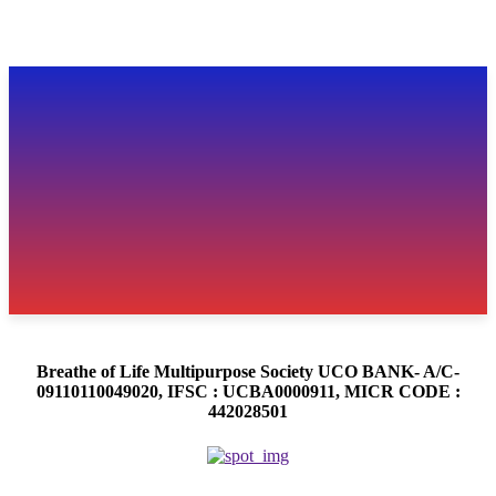
Breathe of Life Multipurpose Society UCO BANK- A/C-
09110110049020, IFSC : UCBA0000911, MICR CODE :
442028501