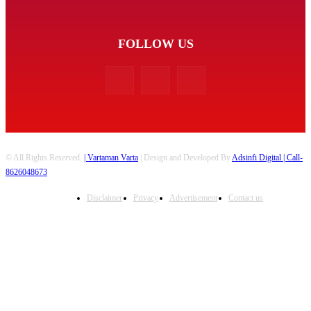
FOLLOW US
© All Rights Reserved.
| Vartaman Varta
| Design and Developed By
Adsinfi Digital
| Call-
8626048673
Disclaimer
Privacy
Advertisement
Contact us