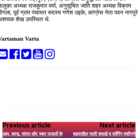
ालुका अध्यक्ष राजकुमार वर्मा, अनुसूचित जाति शहर अध्यक्ष विक्रम
ोगला, पूर्व ग्राम पंचायत सदस्य गणेश उइके, कांग्रेस नेता पवन नागपुरे
अशपाक शेख उपस्थित थे.
Vartaman Varta
Previous article
Next article
आम, काजू, संतरा और ज्वार फसलों के
शहरातील नाली सफाई व फॉगिंग मशीनने