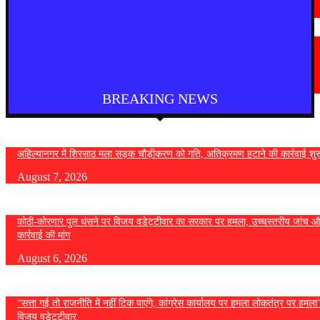
August 7, 2026
मराठी न्यूज़
यवतमाळ : आदिवासी कोलाम समाजाच्या विकासासाठी पालकमंत्री संजय राठोड यांचे मोठे
निर्णय; विविध प्रलंबित मागण्या मार्गी
August 6, 2026
BREAKING NEWS
अहिल्यानगर में शिरसाठ मला सड़क चौड़ीकरण को गति, अतिक्रमण हटाने की कार्रवाई शुर
August 7, 2026
कोठी-कोरणार पुल धंसने पर विजय वडेट्टीवार का सरकार पर हमला, उच्चस्तरीय जांच औ
कार्रवाई की मांग
August 6, 2026
“सत्ता गई तो राजनीति में नहीं टिक पाएंगे, कांग्रेस कार्यालय पर हमला लोकतंत्र पर हमल
विजय वडेट्टीवार