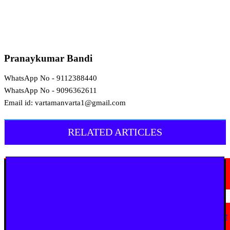
Pranaykumar Bandi
WhatsApp No - 9112388440
WhatsApp No - 9096362611
Email id: vartamanvarta1@gmail.com
RELATED ARTICLES
चंद्रपूर
चंद्रपुर में 67 सरकारी और निजी कार्यालयों को कारण बताओ नोटिस
August 5, 2026
चंद्रपूर
घुग्घूस में 80 वर्षीय महिला पर जानलेवा हमला, लूट की कोशिश से दहशत; कानून-व्यवस्था
पर उठे गंभीर सवाल