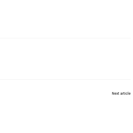
Next article
शहरी नालों की सफाई एवं फॉगिंग मशीन से छिड़काव करें