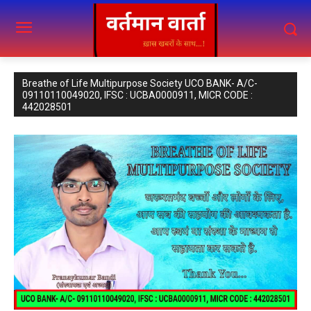
Breathe of Life Multipurpose Society UCO BANK- A/C-
09110110049020, IFSC : UCBA0000911, MICR CODE :
442028501