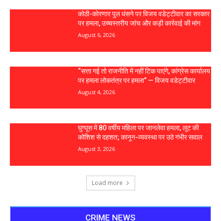
कोठी-कोरणार पुल धंसने पर विजय वडेट्टीवार का सरकार
पर हमला, उच्चस्तरीय जांच और कड़ी कार्रवाई की मांग
August 6, 2026
“सत्ता गई तो राजनीति में नहीं टिक पाएंगे, कांग्रेस कार्यालय
पर हमला लोकतंत्र पर हमला” — विजय वडेट्टीवार
August 4, 2026
घुग्घूस में 80 वर्षीय महिला पर जानलेवा हमला, लूट की
कोशिश से दहशत; कानून-व्यवस्था पर उठे गंभीर सवाल
August 3, 2026
Load more
CRIME NEWS