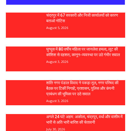
चंद्रपुर में 67 सरकारी और निजी कार्यालयों को कारण
बताओ नोटिस
August 5, 2026
घुग्घूस में 80 वर्षीय महिला पर जानलेवा हमला, लूट की
कोशिश से दहशत; कानून-व्यवस्था पर उठे गंभीर सवाल
August 3, 2026
शांति नगर पंडाल विवाद ने पकड़ा तूल, नगर परिषद की
बैठक पर टिकीं निगाहें; प्रशासन, पुलिस और कंपनी
प्रबंधन की भूमिका पर उठे सवाल
August 3, 2026
अगले 24 घंटे अहम: अकोला, चंद्रपुर, वर्धा और वाशीम में
भारी से अति भारी बारिश की चेतावनी
July 30, 2026