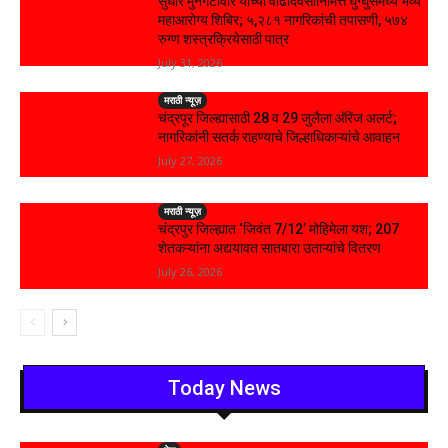
सुधीर मुनगंटीवार यांच्या वाढदिवसानिमित्त घुग्घुसमध्ये भव्य
महाआरोग्य शिबिर; ५,२८१ नागरिकांची तपासणी, ५७४
रुग्ण शस्त्रक्रियेसाठी पात्र
July 31, 2026
मराठी न्यूज़
चंद्रपूर जिल्ह्यासाठी 28 व 29 जुलैला ऑरेंज अलर्ट;
नागरिकांनी सतर्क राहण्याचे जिल्हाधिकाऱ्यांचे आवाहन
July 27, 2026
मराठी न्यूज़
चंद्रपुर जिल्ह्यात ‘जिवंत 7/12’ मोहिमेला यश; 207
शेतकऱ्यांना अद्ययावत सातबारा उताऱ्यांचे वितरण
July 26, 2026
Today News