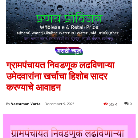
मराठी न्यूज़
ग्रामपंचायत निवडणूक लढविणाऱ्या
उमेदवारांना खर्चाचा हिशोब सादर
करण्याचे आवाहन
334
By
Vartaman Varta
December 9, 2023
0