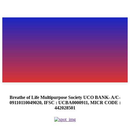
Breathe of Life Multipurpose Society UCO BANK- A/C-
09110110049020, IFSC : UCBA0000911, MICR CODE :
442028501