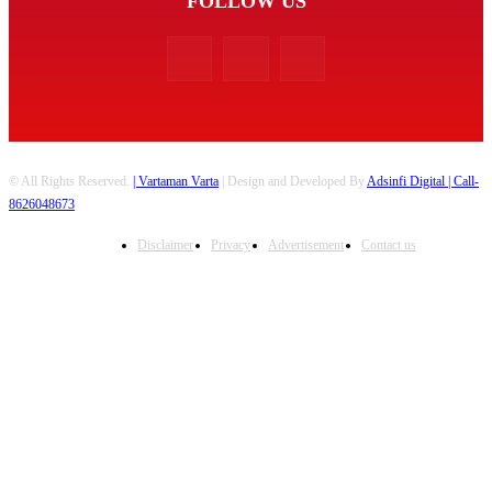
FOLLOW US
© All Rights Reserved.
| Vartaman Varta
| Design and Developed By
Adsinfi Digital
| Call-
8626048673
Disclaimer
Privacy
Advertisement
Contact us