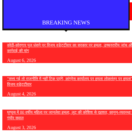
देश
फुकेट से दिल्ली आ रही एयर इंडिया की फ्लाइट में तेज टर्बुलेंस, कई यात्री घायल
August 4, 2026
BREAKING NEWS
कोठी-कोरणार पुल धंसने पर विजय वडेट्टीवार का सरकार पर हमला, उच्चस्तरीय जांच औ
कार्रवाई की मांग
August 6, 2026
“सत्ता गई तो राजनीति में नहीं टिक पाएंगे, कांग्रेस कार्यालय पर हमला लोकतंत्र पर हमल
विजय वडेट्टीवार
August 4, 2026
घुग्घूस में 80 वर्षीय महिला पर जानलेवा हमला, लूट की कोशिश से दहशत; कानून-व्यवस्था 
गंभीर सवाल
August 3, 2026