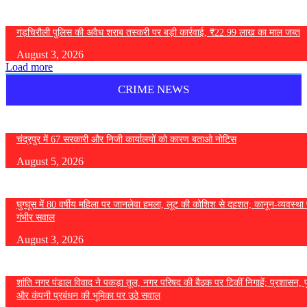
गड़चिरौली पुलिस की अवैध शराब तस्करी पर बड़ी कार्रवाई, ₹22.99 लाख का माल जब्त
August 3, 2026
Load more
CRIME NEWS
चंद्रपुर में 67 सरकारी और निजी कार्यालयों को कारण बताओ नोटिस
August 5, 2026
घुग्घूस में 80 वर्षीय महिला पर जानलेवा हमला, लूट की कोशिश से दहशत; कानून-व्यवस्था 
गंभीर सवाल
August 3, 2026
शांति नगर पंडाल विवाद ने पकड़ा तूल, नगर परिषद की बैठक पर टिकीं निगाहें; प्रशासन, 
और कंपनी प्रबंधन की भूमिका पर उठे सवाल