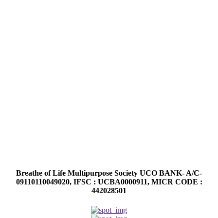
Breathe of Life Multipurpose Society UCO BANK- A/C-
09110110049020, IFSC : UCBA0000911, MICR CODE :
442028501