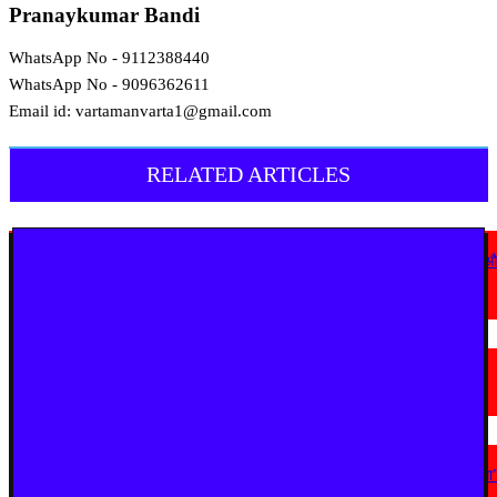
Pranaykumar Bandi
WhatsApp No - 9112388440
WhatsApp No - 9096362611
Email id: vartamanvarta1@gmail.com
RELATED ARTICLES
देश
कोठी-कोरणार पुल धंसने पर विजय वडेट्टीवार का सरकार पर हमला, उच्चस्तरीय जांच 
कड़ी कार्रवाई की मांग
August 6, 2026
चंद्रपूर
चंद्रपुर में 67 सरकारी और निजी कार्यालयों को कारण बताओ नोटिस
August 5, 2026
महाराष्ट्र
“सत्ता गई तो राजनीति में नहीं टिक पाएंगे, कांग्रेस कार्यालय पर हमला लोकतंत्र पर हमला
— विजय वडेट्टीवार