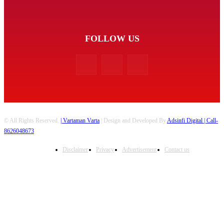
FOLLOW US
© All Rights Reserved.
| Vartaman Varta
| Design and Developed By
Adsinfi Digital
| Call-
8626048673
Disclaimer
Privacy
Advertisement
Contact us