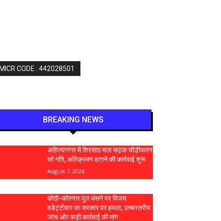
 MICR CODE : 442028501
BREAKING NEWS
अहिल्यानगर में शिरसाठ मला सड़क चौड़ीकरण
को गति, अतिक्रमण हटाने की कार्रवाई शुरू
August 7, 2026
कोठी-कोरणार पुल धंसने पर विजय
वडेट्टीवार का सरकार पर हमला, उच्चस्तरीय
जांच और कड़ी कार्रवाई की मांग