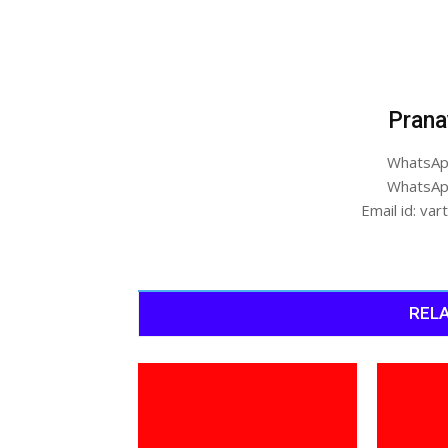
Prana
WhatsAp
WhatsAp
Email id: v
RELA