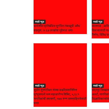
मराठी न्यूज़
मराठी न्यूज़
चामोर्शीत प्रतिबंधित सुगंधित तंबाखूची अवैध
यवतमाळ : आदिव
वाहतूक; ₹७.६७ लाखांचा मुद्देमाल जप्त
विकासासाठी पाल
निर्णय; विविध प्
मराठी न्यूज़
मराठी न्यूज़
सुधीर मुनगंटीवार यांच्या वाढदिवसानिमित्त
चंद्रपूर जिल्ह्
घुग्घुसमध्ये भव्य महाआरोग्य शिबिर; ५,२८१
अलर्ट; नागरिकां
नागरिकांची तपासणी, ५७४ रुग्ण शस्त्रक्रियेसाठी
जिल्हाधिकाऱ्यां
पात्र