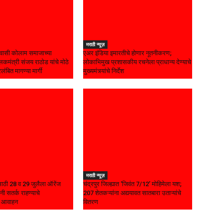
मराठी न्यूज़
ासी कोलाम समाजाच्या
एअर इंडिया इमारतीचे होणार नूतनीकरण;
कमंत्री संजय राठोड यांचे मोठे
लोकाभिमुख प्रशासकीय रचनेला प्राधान्य देण्याचे
रलंबित मागण्या मार्गी
मुख्यमंत्र्यांचे निर्देश
मराठी न्यूज़
यासाठी 28 व 29 जुलैला ऑरेंज
चंद्रपुर जिल्ह्यात ‘जिवंत 7/12’ मोहिमेला यश;
नी सतर्क राहण्याचे
207 शेतकऱ्यांना अद्ययावत सातबारा उताऱ्यांचे
चे आवाहन
वितरण