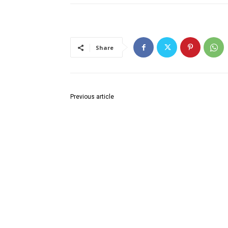
Share
Previous article
घुग्घुस समता सैनिक दलाचा पदी अश्विनी सातपुते नियुक्त