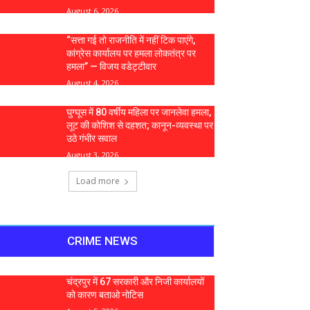
August 6, 2026
“सत्ता गई तो राजनीति में नहीं टिक पाएंगे,
कांग्रेस कार्यालय पर हमला लोकतंत्र पर
हमला” — विजय वडेट्टीवार
August 4, 2026
घुग्घूस में 80 वर्षीय महिला पर जानलेवा हमला,
लूट की कोशिश से दहशत; कानून-व्यवस्था पर
उठे गंभीर सवाल
August 3, 2026
Load more
CRIME NEWS
चंद्रपुर में 67 सरकारी और निजी कार्यालयों
को कारण बताओ नोटिस