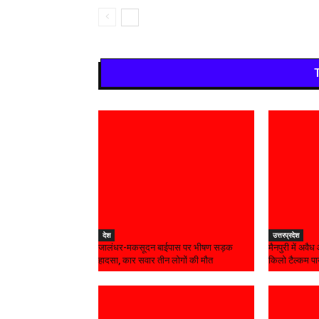
देश
उत्तरप्रदेश
जालंधर-मकसूदन बाईपास पर भीषण सड़क
मैनपुरी में अवै
हादसा, कार सवार तीन लोगों की मौत
किलो टैल्कम प