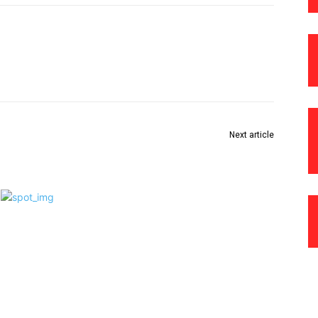
Next article
आज डूबते सूर्य को अर्ध्य देंगे छठव्रती