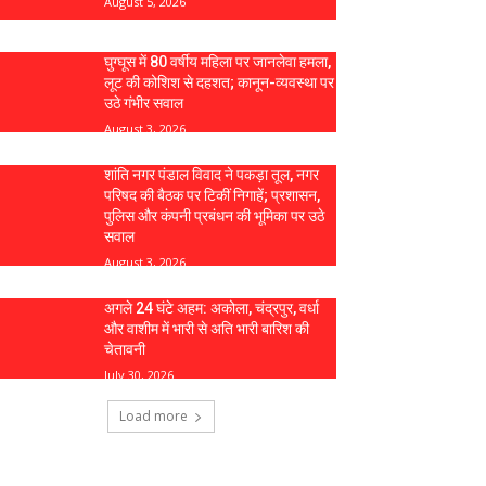
August 5, 2026
घुग्घूस में 80 वर्षीय महिला पर जानलेवा हमला,
लूट की कोशिश से दहशत; कानून-व्यवस्था पर
उठे गंभीर सवाल
August 3, 2026
शांति नगर पंडाल विवाद ने पकड़ा तूल, नगर
परिषद की बैठक पर टिकीं निगाहें; प्रशासन,
पुलिस और कंपनी प्रबंधन की भूमिका पर उठे
सवाल
August 3, 2026
अगले 24 घंटे अहम: अकोला, चंद्रपुर, वर्धा
और वाशीम में भारी से अति भारी बारिश की
चेतावनी
July 30, 2026
Load more