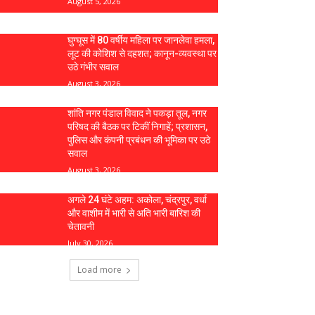
August 5, 2026
घुग्घूस में 80 वर्षीय महिला पर जानलेवा हमला,
लूट की कोशिश से दहशत; कानून-व्यवस्था पर
उठे गंभीर सवाल
August 3, 2026
शांति नगर पंडाल विवाद ने पकड़ा तूल, नगर
परिषद की बैठक पर टिकीं निगाहें; प्रशासन,
पुलिस और कंपनी प्रबंधन की भूमिका पर उठे
सवाल
August 3, 2026
अगले 24 घंटे अहम: अकोला, चंद्रपुर, वर्धा
और वाशीम में भारी से अति भारी बारिश की
चेतावनी
July 30, 2026
Load more