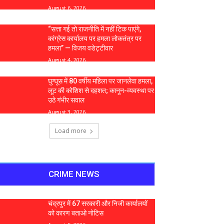
August 6, 2026
“सत्ता गई तो राजनीति में नहीं टिक पाएंगे,
कांग्रेस कार्यालय पर हमला लोकतंत्र पर
हमला” — विजय वडेट्टीवार
August 4, 2026
घुग्घूस में 80 वर्षीय महिला पर जानलेवा हमला,
लूट की कोशिश से दहशत; कानून-व्यवस्था पर
उठे गंभीर सवाल
August 3, 2026
Load more
CRIME NEWS
चंद्रपुर में 67 सरकारी और निजी कार्यालयों
को कारण बताओ नोटिस