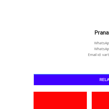
Prana
WhatsAp
WhatsAp
Email id: v
RELA