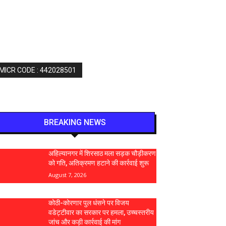
 MICR CODE : 442028501
BREAKING NEWS
अहिल्यानगर में शिरसाठ मला सड़क चौड़ीकरण
को गति, अतिक्रमण हटाने की कार्रवाई शुरू
August 7, 2026
कोठी-कोरणार पुल धंसने पर विजय
वडेट्टीवार का सरकार पर हमला, उच्चस्तरीय
जांच और कड़ी कार्रवाई की मांग