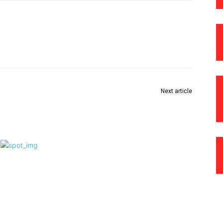
Next article
धडक
मुख्य कार्यकारी अधिकारी विवेक जॉन्सन यांना ‘बाल स्नेही’ पुरस्कार
प्रदान