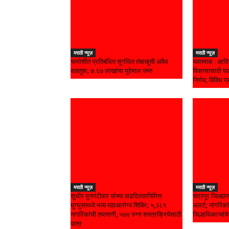
मराठी न्यूज़
मराठी न्यूज़
चामोर्शीत प्रतिबंधित सुगंधित तंबाखूची अवैध
यवतमाळ : आदिव
वाहतूक; ₹७.६७ लाखांचा मुद्देमाल जप्त
विकासासाठी पाल
निर्णय; विविध प्
मराठी न्यूज़
मराठी न्यूज़
सुधीर मुनगंटीवार यांच्या वाढदिवसानिमित्त
चंद्रपूर जिल्ह्
घुग्घुसमध्ये भव्य महाआरोग्य शिबिर; ५,२८१
अलर्ट; नागरिकां
नागरिकांची तपासणी, ५७४ रुग्ण शस्त्रक्रियेसाठी
जिल्हाधिकाऱ्यां
पात्र