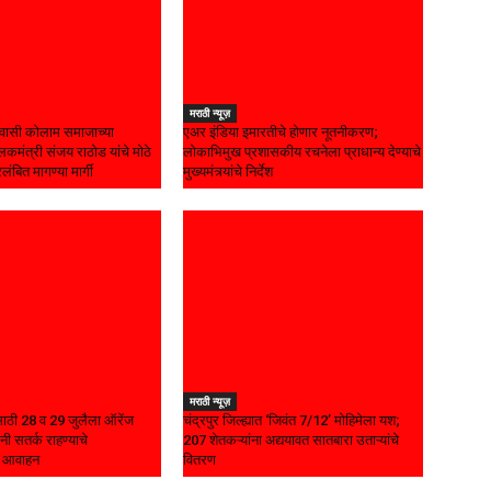
मराठी न्यूज़
ासी कोलाम समाजाच्या
एअर इंडिया इमारतीचे होणार नूतनीकरण;
कमंत्री संजय राठोड यांचे मोठे
लोकाभिमुख प्रशासकीय रचनेला प्राधान्य देण्याचे
रलंबित मागण्या मार्गी
मुख्यमंत्र्यांचे निर्देश
मराठी न्यूज़
यासाठी 28 व 29 जुलैला ऑरेंज
चंद्रपुर जिल्ह्यात ‘जिवंत 7/12’ मोहिमेला यश;
नी सतर्क राहण्याचे
207 शेतकऱ्यांना अद्ययावत सातबारा उताऱ्यांचे
चे आवाहन
वितरण