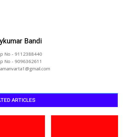
ykumar Bandi
p No - 9112388440
p No - 9096362611
artamanvarta1@gmail.com
TED ARTICLES