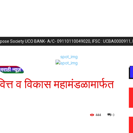
purpose Society UCO BANK- A/C- 09110110049020, IFSC : UCBA0000911,
मराठी न्यूज़
ग वित्त व विकास महामंडळामार्फत
444
0