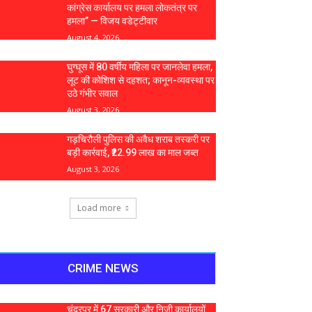
कांग्रेस कार्यालय पर हमला लोकतंत्र पर
हमला” — विजय वडेट्टीवार
August 4, 2026
घुग्घूस में 80 वर्षीय महिला पर जानलेवा हमला,
लूट की कोशिश से दहशत; कानून-व्यवस्था पर
उठे गंभीर सवाल
August 3, 2026
गड़चिरौली पुलिस की अवैध शराब तस्करी पर
बड़ी कार्रवाई, ₹22.99 लाख का माल जब्त
August 3, 2026
Load more
CRIME NEWS
चंद्रपुर में 67 सरकारी और निजी कार्यालयों