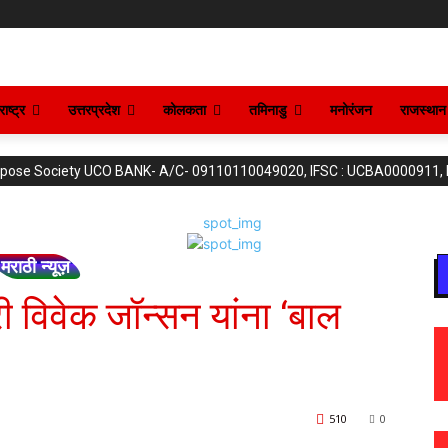
ाष्ट्र
उत्तरप्रदेश
कोलकता
तमिनाडु
मनोरंजन
राजस्थान
purpose Society UCO BANK- A/C- 09110110049020, IFSC : UCBA0000911,
मराठी न्यूज़
ी विवेक जॉन्सन यांना ‘बाल
510
0