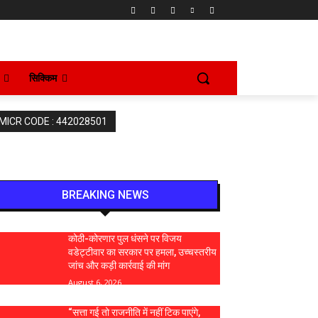
सिक्किम
 MICR CODE : 442028501
BREAKING NEWS
कोठी-कोरणार पुल धंसने पर विजय
वडेट्टीवार का सरकार पर हमला, उच्चस्तरीय
जांच और कड़ी कार्रवाई की मांग
August 6, 2026
“सत्ता गई तो राजनीति में नहीं टिक पाएंगे,