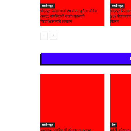
मराठी न्यूज़
मराठी न्यूज़
चंद्रपूर जिल्ह्यासाठी 28 व 29 जुलैला ऑरेंज
चंद्रपुर जिल्ह्
अलर्ट; नागरिकांनी सतर्क राहण्याचे
207 शेतकऱ्यांना
जिल्हाधिकाऱ्यांचे आवाहन
वितरण
मराठी न्यूज़
देश
यवतमाळ : आदिवासी कोलाम समाजाच्या
कोठी-कोरणार पु