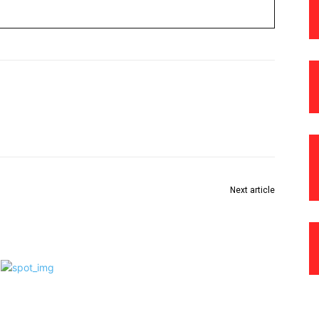
Next article
ाईन
मालमत्ता करात ५ टक्के सुटचा लाभ घ्या ३१ डिसेंबरपर्यंत