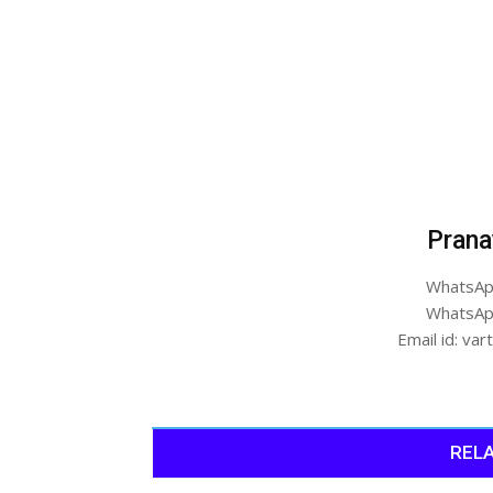
Prana
WhatsAp
WhatsAp
Email id: v
RELA