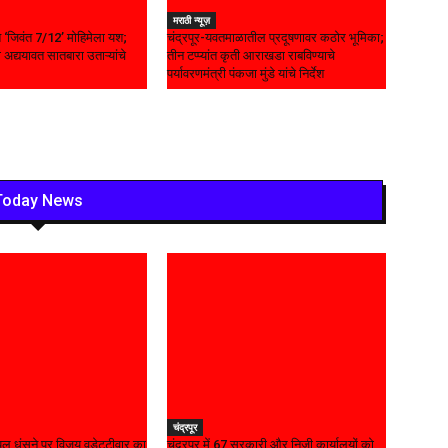
मराठी न्यूज़
यात ‘जिवंत 7/12’ मोहिमेला यश;
चंद्रपूर-यवतमाळातील प्रदूषणावर कठोर भूमिका;
 अद्ययावत सातबारा उताऱ्यांचे
तीन टप्प्यांत कृती आराखडा राबविण्याचे
पर्यावरणमंत्री पंकजा मुंडे यांचे निर्देश
Today News
चंद्रपूर
ल धंसने पर विजय वडेट्टीवार का
चंद्रपुर में 67 सरकारी और निजी कार्यालयों को