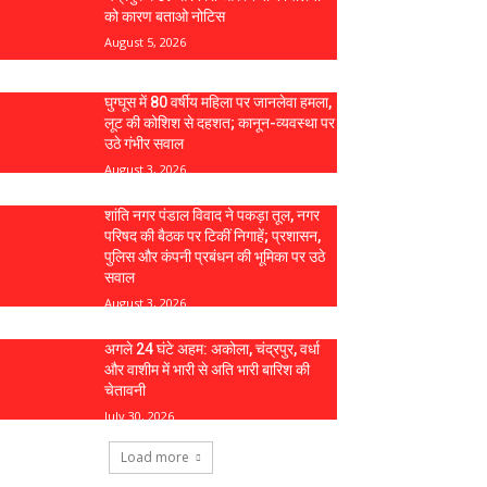
को कारण बताओ नोटिस
August 5, 2026
घुग्घूस में 80 वर्षीय महिला पर जानलेवा हमला,
लूट की कोशिश से दहशत; कानून-व्यवस्था पर
उठे गंभीर सवाल
August 3, 2026
शांति नगर पंडाल विवाद ने पकड़ा तूल, नगर
परिषद की बैठक पर टिकीं निगाहें; प्रशासन,
पुलिस और कंपनी प्रबंधन की भूमिका पर उठे
सवाल
August 3, 2026
अगले 24 घंटे अहम: अकोला, चंद्रपुर, वर्धा
और वाशीम में भारी से अति भारी बारिश की
चेतावनी
July 30, 2026
Load more