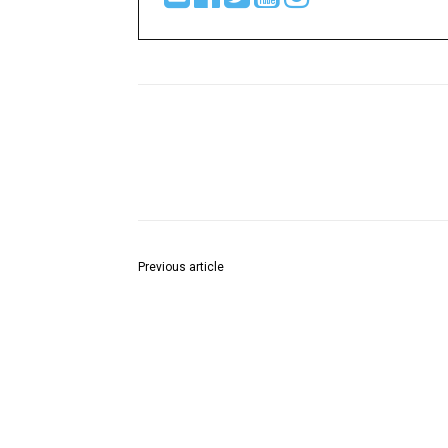
Share
Previous article
महाराष्ट्र राज्य दिव्यांग वित्त व विकास महामंडळामार्फत ऑनल
मार्गदर्शन