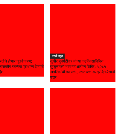
मराठी न्यूज़
रतीचे होणार नूतनीकरण;
सुधीर मुनगंटीवार यांच्या वाढदिवसानिमित्त
ासकीय रचनेला प्राधान्य देण्याचे
घुग्घुसमध्ये भव्य महाआरोग्य शिबिर; ५,२८१
्देश
नागरिकांची तपासणी, ५७४ रुग्ण शस्त्रक्रियेसाठी
पात्र