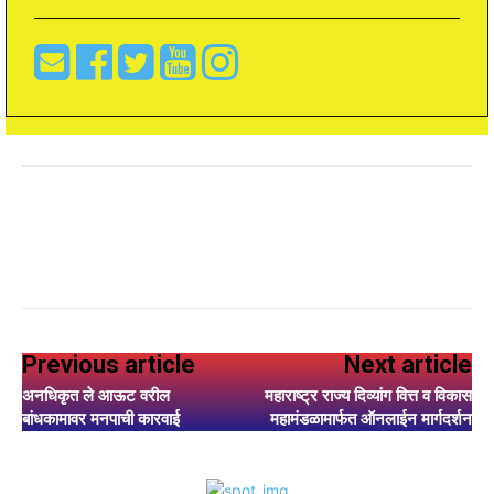
Previous article
Next article
अनधिकृत ले आऊट वरील
महाराष्ट्र राज्य दिव्यांग वित्त व विकास
बांधकामावर मनपाची कारवाई
महामंडळामार्फत ऑनलाईन मार्गदर्शन