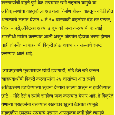
करणाऱ्यांची वाहने पुर्ण वेळ रस्त्यावर उभी राहतात यामुळे या
अतिक्रमणांचा वाहतुकीला अडथळा निर्माण होऊन वाहतूक कोंडी होत
असल्याचे लक्षात घेऊन ८ ते १० चारचाकी वाहनांवर दंड तर पल्सर,
पॅशन – प्रो,अ‍ॅक्टिव्हा अश्या ७ दुचाकी जप्त करण्याची कारवाई
आरटीओ मार्फत करण्यात आली असुन जोपर्यंत दंडाचा भरणा होणार
नाही तोपर्यंत या वाहनांची विक्री होऊ शकणार नसल्याचे स्पष्ट
करण्यात आले आहे.
त्याचप्रमाणे फुटपाथवर छोटी हातगाडी, मोठे ठेले उभे करून
खाद्यपदार्थांची विक्री करणाऱ्यांना २४ तासांच्या आत त्यांचे
अतिक्रमण हटविण्याच्या सुचना देण्यात आल्या असुन न हटविल्यास
छोटे – मोठे ठेले व त्यांचे साहीत्य जप्त करण्यात येणार आहे. हे विक्रेते
येणाऱ्या ग्राहकांना बसण्यास रस्त्यावर खुर्च्या ठेवतात त्यामुळे
वाहतुकीस उपलब्ध रस्त्याचे प्रमाण आपसुकच कमी होते त्यामुळे