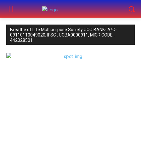
Breathe of Life Multipurpose Society UCO BANK- A/C-
09110110049020, IFSC : UCBA0000911, MICR CODE :
442028501