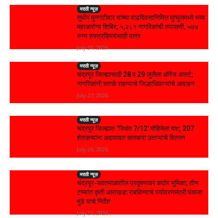
मराठी न्यूज़
सुधीर मुनगंटीवार यांच्या वाढदिवसानिमित्त घुग्घुसमध्ये भव्य
महाआरोग्य शिबिर; ५,२८१ नागरिकांची तपासणी, ५७४
रुग्ण शस्त्रक्रियेसाठी पात्र
July 31, 2026
मराठी न्यूज़
चंद्रपूर जिल्ह्यासाठी 28 व 29 जुलैला ऑरेंज अलर्ट;
नागरिकांनी सतर्क राहण्याचे जिल्हाधिकाऱ्यांचे आवाहन
July 27, 2026
मराठी न्यूज़
चंद्रपुर जिल्ह्यात ‘जिवंत 7/12’ मोहिमेला यश; 207
शेतकऱ्यांना अद्ययावत सातबारा उताऱ्यांचे वितरण
July 26, 2026
मराठी न्यूज़
चंद्रपूर-यवतमाळातील प्रदूषणावर कठोर भूमिका; तीन
टप्प्यांत कृती आराखडा राबविण्याचे पर्यावरणमंत्री पंकजा
मुंडे यांचे निर्देश
July 21, 2026