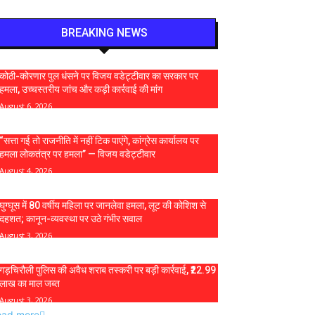
BREAKING NEWS
कोठी-कोरणार पुल धंसने पर विजय वडेट्टीवार का सरकार पर
हमला, उच्चस्तरीय जांच और कड़ी कार्रवाई की मांग
August 6, 2026
“सत्ता गई तो राजनीति में नहीं टिक पाएंगे, कांग्रेस कार्यालय पर
हमला लोकतंत्र पर हमला” — विजय वडेट्टीवार
August 4, 2026
घुग्घूस में 80 वर्षीय महिला पर जानलेवा हमला, लूट की कोशिश से
दहशत; कानून-व्यवस्था पर उठे गंभीर सवाल
August 3, 2026
गड़चिरौली पुलिस की अवैध शराब तस्करी पर बड़ी कार्रवाई, ₹22.99
लाख का माल जब्त
August 3, 2026
oad more