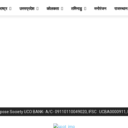
ाष्ट्र
उत्तरप्रदेश
कोलकता
तमिनाडु
मनोरंजन
राजस्थान
purpose Society UCO BANK- A/C- 09110110049020, IFSC : UCBA0000911,