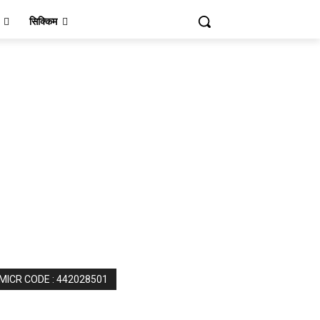
सिक्किम
 MICR CODE : 442028501