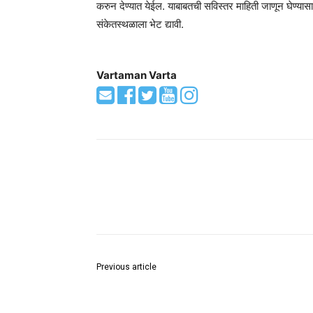
करुन देण्यात येईल. याबाबतची सविस्तर माहिती जाणून घेण्यास
संकेतस्थळाला भेट द्यावी.
Vartaman Varta
Share
Previous article
अंबरनाथच्या इतिहासात शिरपेचात आणखी एक मानाचा तुरा!