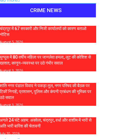
CRIME NEWS
चंद्रपुर में 67 सरकारी और निजी कार्यालयों को कारण बताओ
नोटिस
August 5, 2026
घुग्घूस में 80 वर्षीय महिला पर जानलेवा हमला, लूट की कोशिश से
दहशत; कानून-व्यवस्था पर उठे गंभीर सवाल
August 3, 2026
शांति नगर पंडाल विवाद ने पकड़ा तूल, नगर परिषद की बैठक पर
टिकीं निगाहें; प्रशासन, पुलिस और कंपनी प्रबंधन की भूमिका पर
उठे सवाल
August 3, 2026
अगले 24 घंटे अहम: अकोला, चंद्रपुर, वर्धा और वाशीम में भारी से
अति भारी बारिश की चेतावनी
July 30, 2026