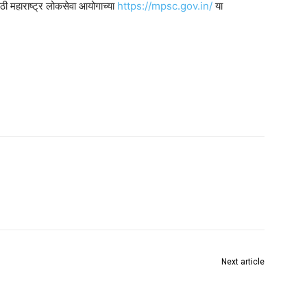
ाठी महाराष्ट्र लोकसेवा आयोगाच्या
https://mpsc.gov.in/
या
Next article
जागतिक एड्स दिनानिमित्त रॅली संपन्न