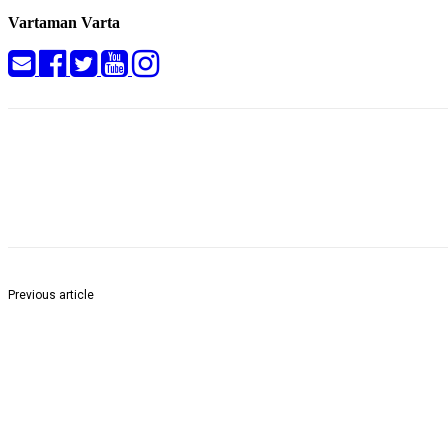
Vartaman Varta
Share
Previous article
दिवंगत खासदार बाळू धानोरकर यांच्या स्वप्न पूर्तीसाठी प्रतिभा सोबत राहा : माजी खासद