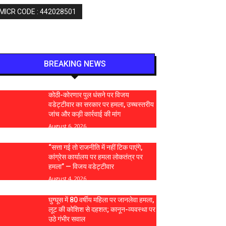
 MICR CODE : 442028501
BREAKING NEWS
कोठी-कोरणार पुल धंसने पर विजय
वडेट्टीवार का सरकार पर हमला, उच्चस्तरीय
जांच और कड़ी कार्रवाई की मांग
August 6, 2026
“सत्ता गई तो राजनीति में नहीं टिक पाएंगे,
कांग्रेस कार्यालय पर हमला लोकतंत्र पर
हमला” — विजय वडेट्टीवार
August 4, 2026
घुग्घूस में 80 वर्षीय महिला पर जानलेवा हमला,
लूट की कोशिश से दहशत; कानून-व्यवस्था पर
उठे गंभीर सवाल