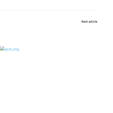
Next article
हिए
मुख्यमंत्री के चन्द्रशेखर राव की बाढ़ की स्थिति पर तीसरे दिन भी
निगरानी जारी रही