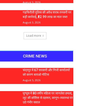
August 3, 2026
गड़चिरौली पुलिस की अवैध शराब तस्करी पर
बड़ी कार्रवाई, ₹22.99 लाख का माल जब्त
August 3, 2026
Load more
CRIME NEWS
चंद्रपुर में 67 सरकारी और निजी कार्यालयों
को कारण बताओ नोटिस
August 5, 2026
घुग्घूस में 80 वर्षीय महिला पर जानलेवा हमला,
लूट की कोशिश से दहशत; कानून-व्यवस्था पर
उठे गंभीर सवाल