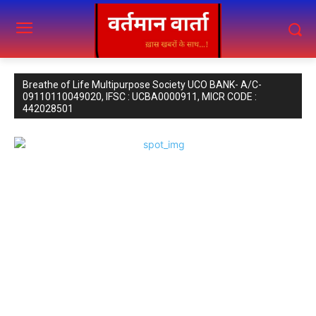
Breathe of Life Multipurpose Society UCO BANK- A/C-
09110110049020, IFSC : UCBA0000911, MICR CODE :
442028501