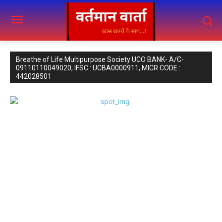
Breathe of Life Multipurpose Society UCO BANK- A/C-
09110110049020, IFSC : UCBA0000911, MICR CODE :
442028501