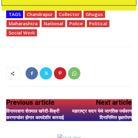
TAGS
Chandrapur
Collector
Ghugus
Maharashtra
National
Police
Political
Social Work
Previous article
Next article
विनापरवाना शेतमाल खरेदी-विक्री
महाराष्ट्र सदन येथे जागतिक पर्यावरण
करणाऱ्यांवर होणार कायदेशीर कारवाई
दिनानिमित्त वृक्षारोपण