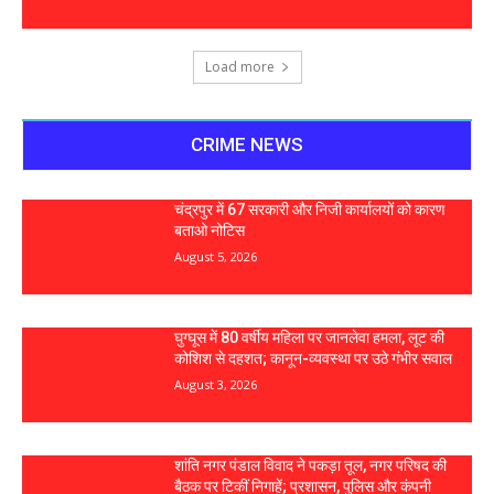
Load more
CRIME NEWS
चंद्रपुर में 67 सरकारी और निजी कार्यालयों को कारण
बताओ नोटिस
August 5, 2026
घुग्घूस में 80 वर्षीय महिला पर जानलेवा हमला, लूट की
कोशिश से दहशत; कानून-व्यवस्था पर उठे गंभीर सवाल
August 3, 2026
शांति नगर पंडाल विवाद ने पकड़ा तूल, नगर परिषद की
बैठक पर टिकीं निगाहें; प्रशासन, पुलिस और कंपनी