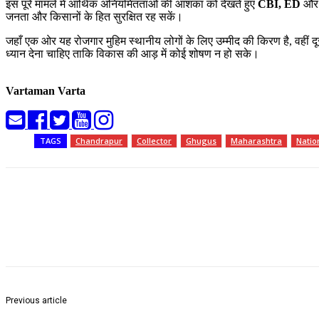
इस पूरे मामले में आर्थिक अनियमितताओं की आशंका को देखते हुए
CBI, ED
और 
जनता और किसानों के हित सुरक्षित रह सकें।
जहाँ एक ओर यह रोजगार मुहिम स्थानीय लोगों के लिए उम्मीद की किरण है, वहीं द
ध्यान देना चाहिए ताकि विकास की आड़ में कोई शोषण न हो सके।
Vartaman Varta
TAGS
Chandrapur
Collector
Ghugus
Maharashtra
Natio
Share
Previous article
इतिहास के पन्नों से: अंतर्राष्ट्रीय संग्रहालय दिवस की कहानी(18 मई विशेष)