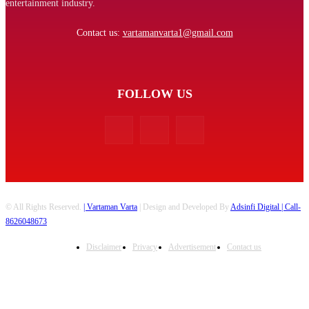
entertainment industry.
Contact us:
vartamanvarta1@gmail.com
FOLLOW US
© All Rights Reserved.
| Vartaman Varta
| Design and Developed By
Adsinfi Digital
| Call-
8626048673
Disclaimer
Privacy
Advertisement
Contact us