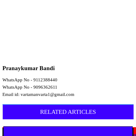
Pranaykumar Bandi
WhatsApp No - 9112388440
WhatsApp No - 9096362611
Email id: vartamanvarta1@gmail.com
RELATED ARTICLES
देश
अहिल्यानगर में शिरसाठ मला सड़क चौड़ीकरण को गति, अतिक्रमण हटाने की कार्रवाई शुर