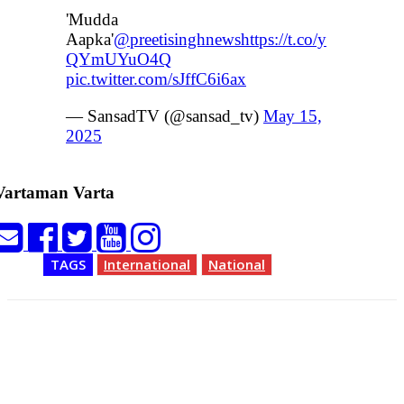
'Mudda
Aapka'
@preetisinghnews
https://t.co/y
QYmUYuO4Q
pic.twitter.com/sJffC6i6ax
— SansadTV (@sansad_tv)
May 15,
2025
Vartaman Varta
TAGS
International
National