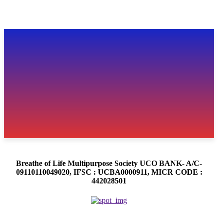
Breathe of Life Multipurpose Society UCO BANK- A/C-
09110110049020, IFSC : UCBA0000911, MICR CODE :
442028501