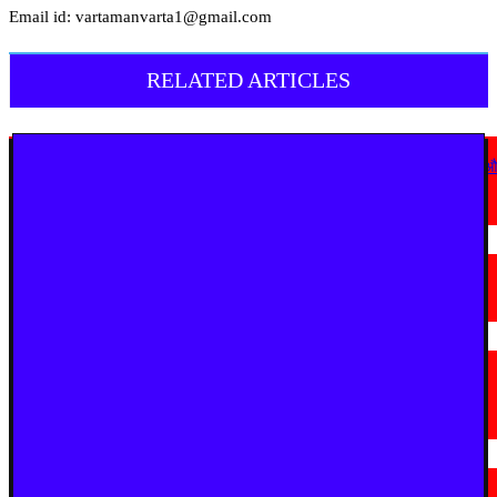
Email id: vartamanvarta1@gmail.com
RELATED ARTICLES
देश
कोठी-कोरणार पुल धंसने पर विजय वडेट्टीवार का सरकार पर हमला, उच्चस्तरीय जांच 
कड़ी कार्रवाई की मांग
August 6, 2026
चंद्रपूर
चंद्रपुर में 67 सरकारी और निजी कार्यालयों को कारण बताओ नोटिस
August 5, 2026
देश
राष्ट्रपति को मिले 300 चुनिंदा उपहारों की सार्वजनिक नीलामी शुरू, 5 सितंबर तक लगा
सकेंगे बोली
August 5, 2026
देश