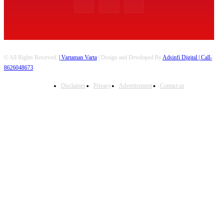
© All Rights Reserved.
| Vartaman Varta
| Design and Developed By
Adsinfi Digital
| Call-
8626048673
Disclaimer
Privacy
Advertisement
Contact us