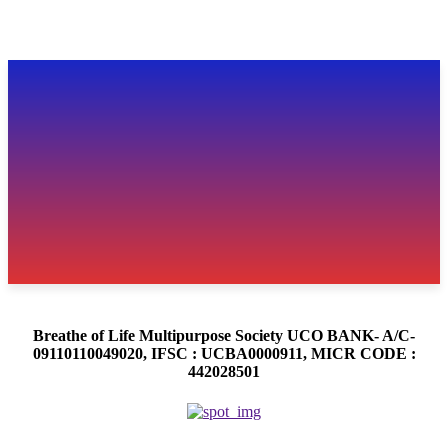
Breathe of Life Multipurpose Society UCO BANK- A/C-
09110110049020, IFSC : UCBA0000911, MICR CODE :
442028501