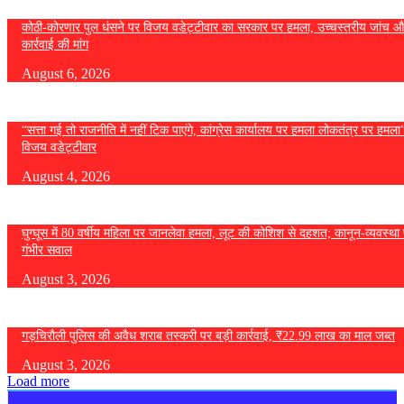
कोठी-कोरणार पुल धंसने पर विजय वडेट्टीवार का सरकार पर हमला, उच्चस्तरीय जांच औ
कार्रवाई की मांग
August 6, 2026
“सत्ता गई तो राजनीति में नहीं टिक पाएंगे, कांग्रेस कार्यालय पर हमला लोकतंत्र पर हमल
विजय वडेट्टीवार
August 4, 2026
घुग्घूस में 80 वर्षीय महिला पर जानलेवा हमला, लूट की कोशिश से दहशत; कानून-व्यवस्था 
गंभीर सवाल
August 3, 2026
गड़चिरौली पुलिस की अवैध शराब तस्करी पर बड़ी कार्रवाई, ₹22.99 लाख का माल जब्त
August 3, 2026
Load more