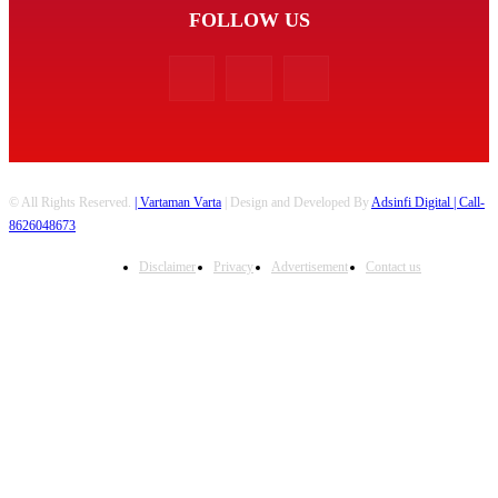
FOLLOW US
© All Rights Reserved.
| Vartaman Varta
| Design and Developed By
Adsinfi Digital
| Call-
8626048673
Disclaimer
Privacy
Advertisement
Contact us