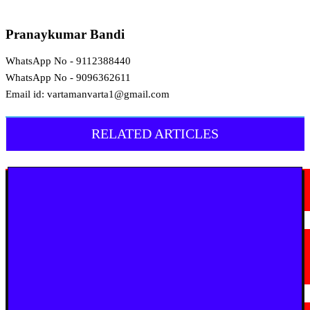
Pranaykumar Bandi
WhatsApp No - 9112388440
WhatsApp No - 9096362611
Email id: vartamanvarta1@gmail.com
RELATED ARTICLES
मराठी न्यूज़
चामोर्शीत प्रतिबंधित सुगंधित तंबाखूची अवैध वाहतूक; ₹७.६७ लाखांचा मुद्देमाल जप्त
August 7, 2026
मराठी न्यूज़
यवतमाळ : आदिवासी कोलाम समाजाच्या विकासासाठी पालकमंत्री संजय राठोड यांचे मोठे
निर्णय; विविध प्रलंबित मागण्या मार्गी
August 6, 2026
मराठी न्यूज़