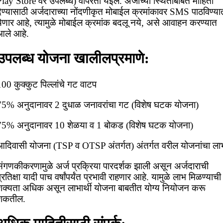
Play Store वर उपलब्ध) वापरता येईल. अर्जाच्या स्थितीबाबत माहिती
ेण्यासाठी अर्जदाराच्या नोंदणीकृत मोबाईल क्रमांकावर SMS पाठविण्या
येणार आहे, त्यामुळे मोबाईल क्रमांक बदलू नये, असे आवाहन करण्यात
आले आहे.
उपलब्ध योजना खालीलप्रमाणे:
00 कुक्कुट पिल्लांचे गट वाटप
75% अनुदानावर 2 दुधाळ जनावरांचा गट (विशेष घटक योजना)
75% अनुदानावर 10 शेळया व 1 बोकड (विशेष घटक योजना)
आदिवासी योजना (TSP व OTSP अंतर्गत) अंतर्गत वरील योजनांचा ला
संगणकीकरणामुळे अर्ज प्रक्रिया पारदर्शक झाली असून अर्जदाराची
्रतिक्षा यादी पाच वर्षांपर्यंत प्रभावी राहणार आहे. यामुळे लाभ मिळण्याची
शक्यता अधिक असून लाभार्थी योजना बाबतीत योग्य नियोजन करू
शकतील.