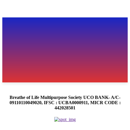
Breathe of Life Multipurpose Society UCO BANK- A/C-
09110110049020, IFSC : UCBA0000911, MICR CODE :
442028501