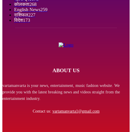
कोलकता
268
English News
259
राशिफल
227
विदेश
173
ABOUT US
vartamanvarta is your news, entertainment, music fashion website. We
provide you with the latest breaking news and videos straight from the
entertainment industry.
Contact us:
vartamanvarta1@gmail.com