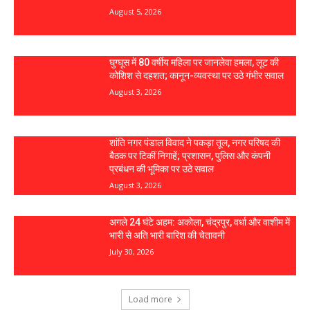
August 5, 2026
घुग्घूस में 80 वर्षीय महिला पर जानलेवा हमला, लूट की
कोशिश से दहशत; कानून-व्यवस्था पर उठे गंभीर सवाल
August 3, 2026
शांति नगर पंडाल विवाद ने पकड़ा तूल, नगर परिषद की
बैठक पर टिकीं निगाहें; प्रशासन, पुलिस और कंपनी
प्रबंधन की भूमिका पर उठे सवाल
August 3, 2026
अगले 24 घंटे अहम: अकोला, चंद्रपुर, वर्धा और वाशीम में
भारी से अति भारी बारिश की चेतावनी
July 30, 2026
Load more