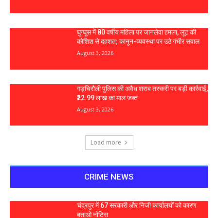
घुग्घूस में 80 वर्षीय महिला पर जानलेवा हमला, लूट की
कोशिश से दहशत; कानून-व्यवस्था पर उठे गंभीर सवाल
August 3, 2026
गड़चिरौली पुलिस की अवैध शराब तस्करी पर बड़ी कार्रवाई,
₹22.99 लाख का माल जब्त
August 3, 2026
Load more
CRIME NEWS
चंद्रपुर में 67 सरकारी और निजी कार्यालयों को कारण
बताओ नोटिस