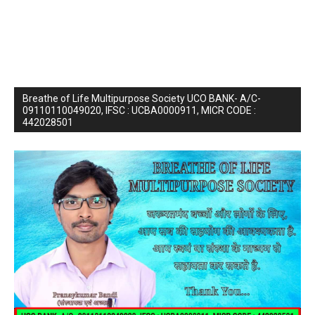
Breathe of Life Multipurpose Society UCO BANK- A/C-
09110110049020, IFSC : UCBA0000911, MICR CODE :
442028501