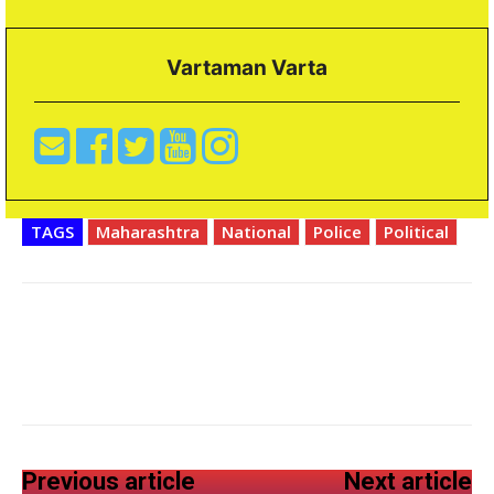
Vartaman Varta
TAGS
Maharashtra
National
Police
Political
Previous article
Next article