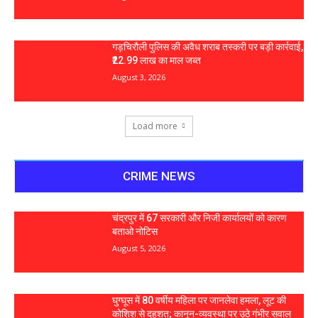
गड़चिरौली पुलिस की अवैध शराब तस्करी पर बड़ी कार्रवाई,
₹22.99 लाख का माल जब्त
August 3, 2026
Load more
CRIME NEWS
चंद्रपुर में 67 सरकारी और निजी कार्यालयों को कारण
बताओ नोटिस
August 5, 2026
घुग्घूस में 80 वर्षीय महिला पर जानलेवा हमला, लूट की
कोशिश से दहशत; कानून-व्यवस्था पर उठे गंभीर सवाल