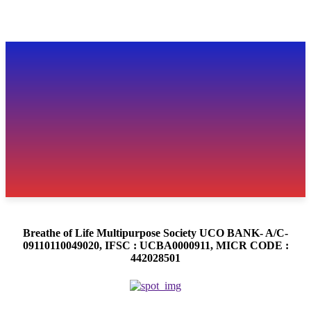
Breathe of Life Multipurpose Society UCO BANK- A/C-
09110110049020, IFSC : UCBA0000911, MICR CODE :
442028501