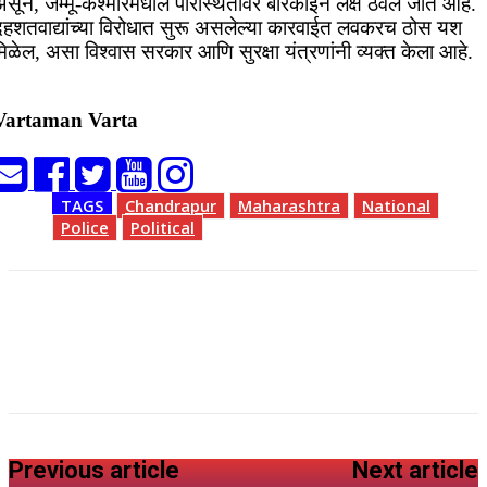
असून, जम्मू-कश्मीरमधील परिस्थितीवर बारकाईने लक्ष ठेवले जात आहे.
दहशतवाद्यांच्या विरोधात सुरू असलेल्या कारवाईत लवकरच ठोस यश
िळेल, असा विश्वास सरकार आणि सुरक्षा यंत्रणांनी व्यक्त केला आहे.
Vartaman Varta
TAGS
Chandrapur
Maharashtra
National
Police
Political
Previous article
Next article