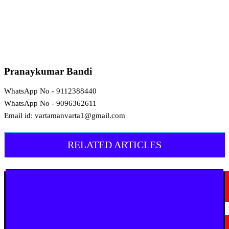
Pranaykumar Bandi
WhatsApp No - 9112388440
WhatsApp No - 9096362611
Email id: vartamanvarta1@gmail.com
RELATED ARTICLES
मराठी न्यूज़
चामोर्शीत प्रतिबंधित सुगंधित तंबाखूची अवैध वाहतूक; ₹७.६७ लाखांचा मुद्देमाल जप्त
August 7, 2026
मराठी न्यूज़