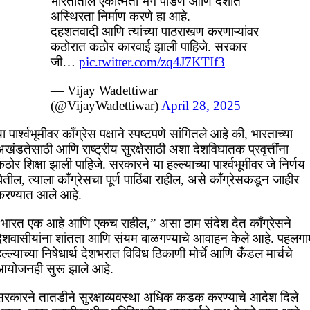
भारतातील एकात्मता भंग पाडणे आणि देशात
अस्थिरता निर्माण करणे हा आहे.
दहशतवादी आणि त्यांच्या पाठराखण करणाऱ्यांवर
कठोरात कठोर कारवाई झाली पाहिजे. सरकार
जी…
pic.twitter.com/zq4J7KTIf3
— Vijay Wadettiwar
(@VijayWadettiwar)
April 28, 2025
ा पार्श्वभूमीवर काँग्रेस पक्षाने स्पष्टपणे सांगितले आहे की, भारताच्या
खंडतेसाठी आणि राष्ट्रीय सुरक्षेसाठी अशा देशविघातक प्रवृत्तींना
ठोर शिक्षा झाली पाहिजे. सरकारने या हल्ल्याच्या पार्श्वभूमीवर जे निर्णय
ेतील, त्याला काँग्रेसचा पूर्ण पाठिंबा राहील, असे काँग्रेसकडून जाहीर
करण्यात आले आहे.
“भारत एक आहे आणि एकच राहील,” असा ठाम संदेश देत काँग्रेसने
देशवासीयांना शांतता आणि संयम बाळगण्याचे आवाहन केले आहे. पहलगा
ल्ल्याच्या निषेधार्थ देशभरात विविध ठिकाणी मोर्चे आणि कँडल मार्चचे
आयोजनही सुरू झाले आहे.
सरकारने तातडीने सुरक्षाव्यवस्था अधिक कडक करण्याचे आदेश दिले