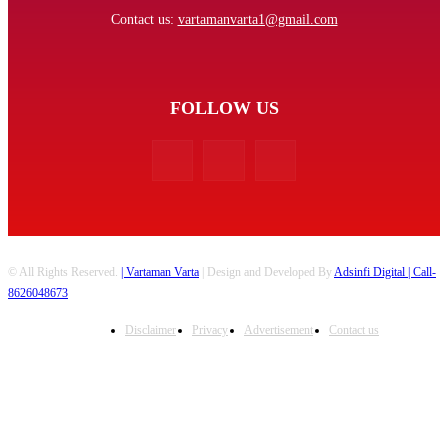
Contact us:
vartamanvarta1@gmail.com
FOLLOW US
© All Rights Reserved.
| Vartaman Varta
| Design and Developed By
Adsinfi Digital
| Call-
8626048673
Disclaimer
Privacy
Advertisement
Contact us