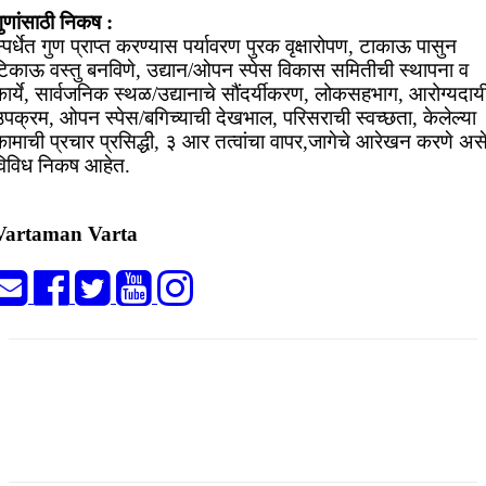
ुणांसाठी निकष :
्पर्धेत गुण प्राप्त करण्यास पर्यावरण पुरक वृक्षारोपण, टाकाऊ पासुन
टिकाऊ वस्तु बनविणे, उद्यान/ओपन स्पेस विकास समितीची स्थापना व
ार्ये, सार्वजनिक स्थळ/उद्यानाचे सौंदर्यीकरण, लोकसहभाग, आरोग्यदाय
उपक्रम, ओपन स्पेस/बगिच्याची देखभाल, परिसराची स्वच्छता, केलेल्या
कामाची प्रचार प्रसिद्धी, ३ आर तत्वांचा वापर,जागेचे आरेखन करणे अस
विविध निकष आहेत.
Vartaman Varta