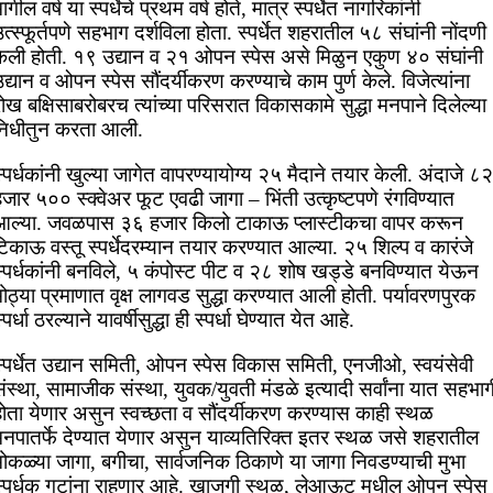
ागील वर्ष या स्पर्धेचे प्रथम वर्ष होते, मात्र स्पर्धेत नागरिकांनी
त्स्फूर्तपणे सहभाग दर्शविला होता. स्पर्धेत शहरातील ५८ संघांनी नोंदणी
केली होती. १९ उद्यान व २१ ओपन स्पेस असे मिळुन एकुण ४० संघांनी
द्यान व ओपन स्पेस सौंदर्यीकरण करण्याचे काम पुर्ण केले. विजेत्यांना
ोख बक्षिसाबरोबरच त्यांच्या परिसरात विकासकामे सुद्धा मनपाने दिलेल्या
निधीतुन करता आली.
्पर्धकांनी खुल्या जागेत वापरण्यायोग्य २५ मैदाने तयार केली. अंदाजे ८२
जार ५०० स्क्वेअर फूट एवढी जागा – भिंती उत्कृष्टपणे रंगविण्यात
आल्या. जवळपास ३६ हजार किलो टाकाऊ प्लास्टीकचा वापर करून
िकाऊ वस्तू स्पर्धेदरम्यान तयार करण्यात आल्या. २५ शिल्प व कारंजे
स्पर्धकांनी बनविले, ५ कंपोस्ट पीट व २८ शोष खड्डे बनविण्यात येऊन
ोठ्या प्रमाणात वृक्ष लागवड सुद्धा करण्यात आली होती. पर्यावरणपुरक
्पर्धा ठरल्याने यावर्षीसुद्धा ही स्पर्धा घेण्यात येत आहे.
स्पर्धेत उद्यान समिती, ओपन स्पेस विकास समिती, एनजीओ, स्वयंसेवी
ंस्था, सामाजीक संस्था, युवक/युवती मंडळे इत्यादी सर्वांना यात सहभाग
होता येणार असुन स्वच्छता व सौंदर्यीकरण करण्यास काही स्थळ
मनपातर्फे देण्यात येणार असुन याव्यतिरिक्त इतर स्थळ जसे शहरातील
मोकळ्या जागा, बगीचा, सार्वजनिक ठिकाणे या जागा निवडण्याची मुभा
स्पर्धक गटांना राहणार आहे. खाजगी स्थळ, लेआऊट मधील ओपन स्पेस