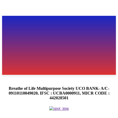
Breathe of Life Multipurpose Society UCO BANK- A/C-
09110110049020, IFSC : UCBA0000911, MICR CODE :
442028501