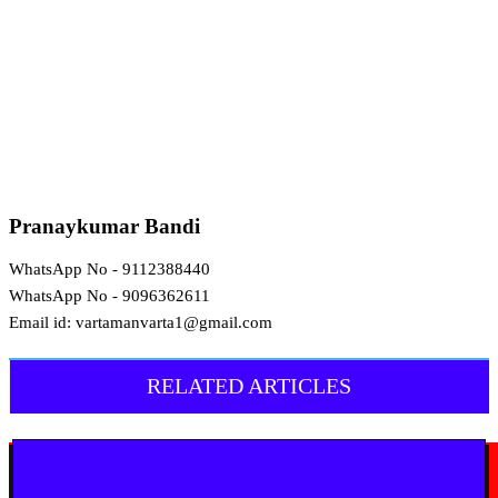
Pranaykumar Bandi
WhatsApp No - 9112388440
WhatsApp No - 9096362611
Email id: vartamanvarta1@gmail.com
RELATED ARTICLES
मराठी न्यूज़
चामोर्शीत प्रतिबंधित सुगंधित तंबाखूची अवैध वाहतूक; ₹७.६७ लाखांचा मुद्देमाल जप्त