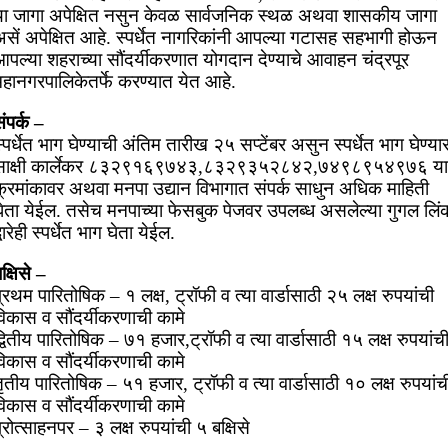
या जागा अपेक्षित नसुन केवळ सार्वजनिक स्थळ अथवा शासकीय जागा
असें अपेक्षित आहे. स्पर्धेत नागरिकांनी आपल्या गटासह सहभागी होऊन
पल्या शहराच्या सौंदर्यीकरणात योगदान देण्याचे आवाहन चंद्रपूर
महानगरपालिकेतर्फे करण्यात येत आहे.
ंपर्क –
्पर्धेत भाग घेण्याची अंतिम तारीख २५ सप्टेंबर असुन स्पर्धेत भाग घेण्य
साक्षी कार्लेकर ८३२९१६९७४३,८३२९३५२८४२,७४९८९५४९७६ या
क्रमांकावर अथवा मनपा उद्यान विभागात संपर्क साधुन अधिक माहिती
घेता येईल. तसेच मनपाच्या फेसबुक पेजवर उपलब्ध असलेल्या गुगल लिं
्वारेही स्पर्धेत भाग घेता येईल.
क्षिसे –
्रथम पारितोषिक – १ लक्ष, ट्रॉफी व त्या वार्डासाठी २५ लक्ष रुपयांची
विकास व सौंदर्यीकरणाची कामे
्वितीय पारितोषिक – ७१ हजार,ट्रॉफी व त्या वार्डासाठी १५ लक्ष रुपयांच
विकास व सौंदर्यीकरणाची कामे
ृतीय पारितोषिक – ५१ हजार, ट्रॉफी व त्या वार्डासाठी १० लक्ष रुपयांच
विकास व सौंदर्यीकरणाची कामे
्रोत्साहनपर – ३ लक्ष रुपयांची ५ बक्षिसे