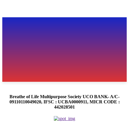
Breathe of Life Multipurpose Society UCO BANK- A/C-
09110110049020, IFSC : UCBA0000911, MICR CODE :
442028501