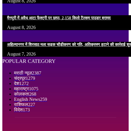
August 8, 2026
मैनपुरी में अवैध आटा फैक्ट्री पर छापा, 2,150 किलो टैल्कम पाउडर बरामद
August 8, 2026
अहिल्यानगर में शिरसाठ मला सड़क चौड़ीकरण को गति, अतिक्रमण हटाने की कार्रवाई शुर
August 7, 2026
POPULAR CATEGORY
मराठी न्यूज़
2387
चंद्रपूर
1279
देश
1272
महाराष्ट्र
1075
कोलकता
268
English News
259
राशिफल
227
विदेश
173