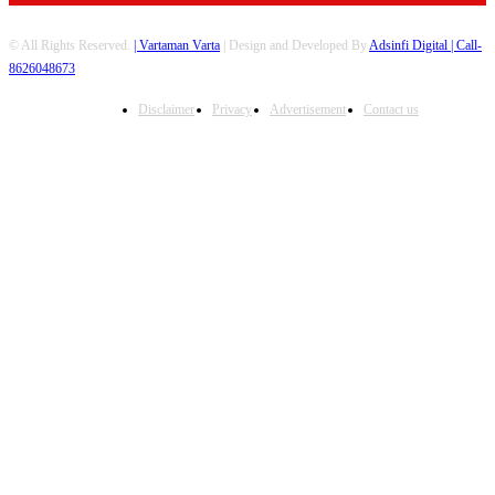
© All Rights Reserved.
| Vartaman Varta
| Design and Developed By
Adsinfi Digital
| Call-
8626048673
Disclaimer
Privacy
Advertisement
Contact us