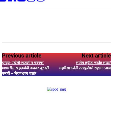
Previous article
Next article
घुग्घुस-पडोली-ताडाली व चंद्रपूर
शालेय क्रीडा स्पर्धेत शाळा/
मार्गावरील खड्ड्यांची तत्काळ दुरुस्ती
महाविद्यालयांनी उत्स्फुर्तपणे सहभाग घ्यावा
करावी – ब्रिजभूषण पाझारे