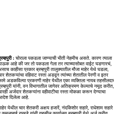
्रम्हपुरी :
चोराला पकडला जाण्याची भीती नेहमीच असते. कारण त्याला
ठाऊक आहे की जर तो पकडला गेला तर त्याच्यासोबत वाईट घडणारचं,
साच काहीसा प्रकार ब्रम्हपुरी तालुक्यातील मौजा माहेर येथे घडला,
ार शेतकऱ्यांचा वहिवाट रस्ता अडवून त्यांच्या शेतातील पेरणी व इतर
कामे अडकविल्या प्रकरणी माहेर येथील एका व्यक्तिला नायब तहसीलदा
्रम्हपुरी यांनी, वन विभागातील जागेवर अतिक्रमण केल्याचे नमूद करीत,
ारही अर्जदार शेतकऱ्यांना वहीवाटीचा रस्ता मोकळा करून देण्याचा
आदेश दिलेला आहे.
ाहेर येथील चार शेतकरी अक्षय हजारें, नंदकिशोर सहारे, राधेशाम सहारे
 कमलाबाई राखडे यांनी तहसील कार्यालय ब्रम्हपुरी येथे अर्ज करीत