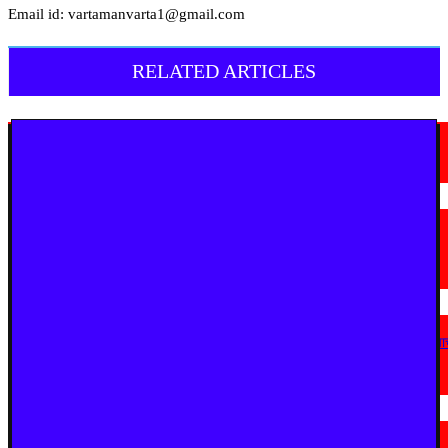
Email id: vartamanvarta1@gmail.com
RELATED ARTICLES
मराठी न्यूज़
चामोर्शीत प्रतिबंधित सुगंधित तंबाखूची अवैध वाहतूक; ₹७.६७ लाखांचा मुद्देमाल जप्त
August 7, 2026
मराठी न्यूज़
यवतमाळ : आदिवासी कोलाम समाजाच्या विकासासाठी पालकमंत्री संजय राठोड यांचे मोठे
निर्णय; विविध प्रलंबित मागण्या मार्गी
August 6, 2026
मराठी न्यूज़
एअर इंडिया इमारतीचे होणार नूतनीकरण; लोकाभिमुख प्रशासकीय रचनेला प्राधान्य देण्या
मुख्यमंत्र्यांचे निर्देश
August 3, 2026
मराठी न्यूज़