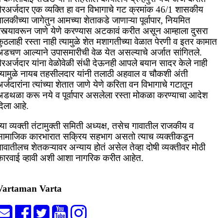
गैरअर्जदार एक व्यक्ति हा वन विभागाचे गट क्रमांक 46/1 शासकीय
ालकीच्या जागेतुन आमच्या शेताकडे जाणाऱ्या पूर्वापार, नियमित
रस्त्यावरून जाणे येणे करण्यास अटकावं करीत असून आम्हाला दुसरा
ुठलाही रस्ता नाही त्यामुळे शेत मशागतीच्या वेळात पेरणी व इतर कामात
अडचण आल्याने उपासमारीची वेळ येत असल्याचे अर्जात सांगितले.
ैरअर्जदार यांना वेळोवेळी संधी देऊनही आपले बयान सादर केले नाही
त्यामुळे नायब तहसीलदार यांनी तलाठी अहवाल व चौकशी अंती
र्जदारांना त्यांच्या शेतात जाणे येणे करिता वन विभागाचे गटातून
अडथळा करू नये व पूर्वापार असलेला रस्ता मोकळा करण्याचा आदेश
दिला आहे.
्या व्यक्ती तंटामुक्ती समिती अध्यक्ष, तसेच गावातील राजकीय व
सामाजिक कारभारात सक्रिय सहभाग असतो त्याच व्यक्तीकडून
ावातीलच शेतकऱ्यावर अन्याय होतं असेल तेव्हा दोषी व्यक्तीवर मोठी
कारवाई व्हावी अशी आशा नागरिक करीत आहेत.
Vartaman Varta