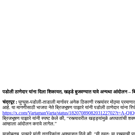
पडोली ठाणेदार यांना दिला शिकायत, खड्डे बुजवण्यात यावे अन्यथा आंदोलन – ब्
चंद्रपूर :
घुग्घुस-पडोली-ताडाली मार्गावर अनेक ठिकाणी रस्त्यांवर मोठ्या प्
आहे. या मागणीसाठी भाजपा नेते ब्रिजभूषण पाझारे यांनी पडोली ठाणेदार यांना रि
https://x.com/VartamanVarta/status/1820708908203122702?t=A
ब्रिजभूषण पाझारे यांनी स्पष्ट केले की, “रस्त्यावरील खड्ड्यांमुळे अपघातां
आम्हाला आंदोलन करावे लागेल.”
यासोबतच, पाझारे यांनी नागरिकांना आश्वासन दिले की, “मी स्वतः या रस्त्याची प