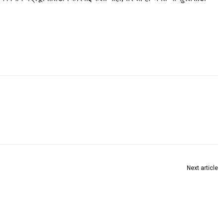
Next article
माहेर येथील शेतकऱ्यांना त्रास देणाऱ्याला नायब तहसीलदारांचा दणका