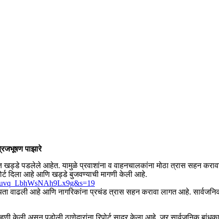
रिजभूषण पाझारे
रमाणात खड्डे पडलेले आहेत. यामुळे प्रवाशांना व वाहनचालकांना मोठा त्रास सहन
पोर्ट दिला आहे आणि खड्डे बुजवण्याची मागणी केली आहे.
-QlQuvq_LbhWsNAh9Lx9g&s=19
ची शक्यता वाढली आहे आणि नागरिकांना प्रचंड त्रास सहन करावा लागत आहे. सार्वज
ाहणी केली असून पडोली ठाणेदारांना रिपोर्ट सादर केला आहे. जर सार्वजनिक बांधकाम