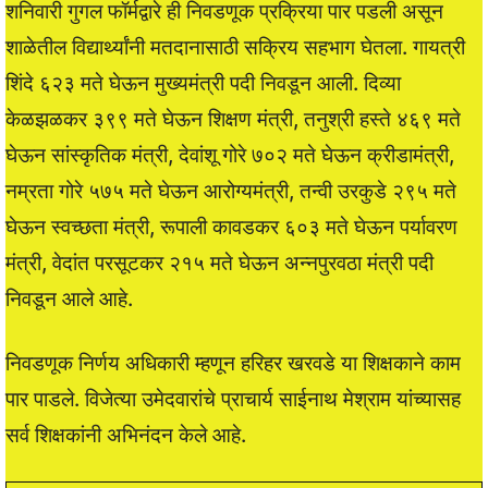
शनिवारी गुगल फॉर्मद्वारे ही निवडणूक प्रक्रिया पार पडली असून
शाळेतील विद्यार्थ्यांनी मतदानासाठी सक्रिय सहभाग घेतला. गायत्री
शिंदे ६२३ मते घेऊन मुख्यमंत्री पदी निवडून आली. दिव्या
केळझळकर ३९९ मते घेऊन शिक्षण मंत्री, तनुश्री हस्ते ४६९ मते
घेऊन सांस्कृतिक मंत्री, देवांशू गोरे ७०२ मते घेऊन क्रीडामंत्री,
नम्रता गोरे ५७५ मते घेऊन आरोग्यमंत्री, तन्वी उरकुडे २९५ मते
घेऊन स्वच्छता मंत्री, रूपाली कावडकर ६०३ मते घेऊन पर्यावरण
मंत्री, वेदांत परसूटकर २१५ मते घेऊन अन्नपुरवठा मंत्री पदी
निवडून आले आहे.
निवडणूक निर्णय अधिकारी म्हणून हरिहर खरवडे या शिक्षकाने काम
पार पाडले. विजेत्या उमेदवारांचे प्राचार्य साईनाथ मेश्राम यांच्यासह
सर्व शिक्षकांनी अभिनंदन केले आहे.