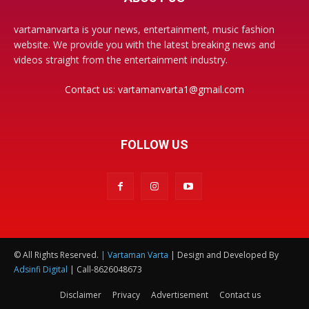
vartamanvarta is your news, entertainment, music fashion
website. We provide you with the latest breaking news and
videos straight from the entertainment industry.
Contact us:
vartamanvarta1@gmail.com
FOLLOW US
© All Rights Reserved.
| Vartaman Varta
| Design and Developed By
Adsinfi Digital
| Call-8626048673
Disclaimer
Privacy
Advertisement
Contact us