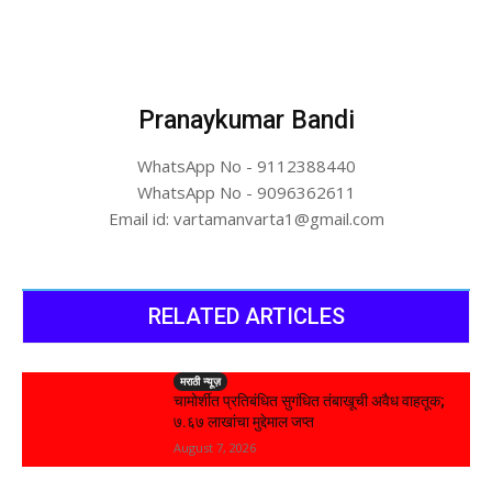
Pranaykumar Bandi
WhatsApp No - 9112388440
WhatsApp No - 9096362611
Email id: vartamanvarta1@gmail.com
RELATED ARTICLES
मराठी न्यूज़
चामोर्शीत प्रतिबंधित सुगंधित तंबाखूची अवैध वाहतूक;
₹७.६७ लाखांचा मुद्देमाल जप्त
August 7, 2026