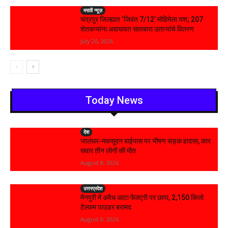
मराठी न्यूज़
चंद्रपुर जिल्ह्यात ‘जिवंत 7/12’ मोहिमेला यश; 207
शेतकऱ्यांना अद्ययावत सातबारा उताऱ्यांचे वितरण
July 26, 2026
Today News
देश
जालंधर-मकसूदन बाईपास पर भीषण सड़क हादसा, कार
सवार तीन लोगों की मौत
August 8, 2026
उत्तरप्रदेश
मैनपुरी में अवैध आटा फैक्ट्री पर छापा, 2,150 किलो
टैल्कम पाउडर बरामद
August 8, 2026