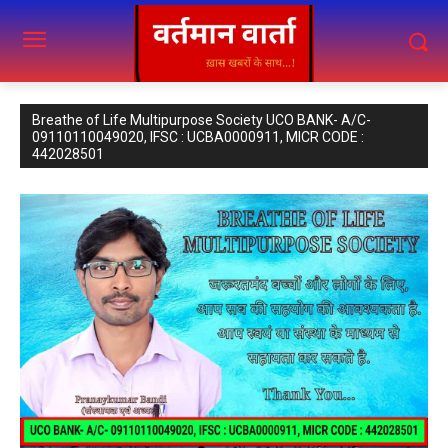
Breathe of Life Multipurpose Society UCO BANK- A/C-
09110110049020, IFSC : UCBA0000911, MICR CODE :
442028501