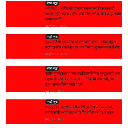
मराठी न्यूज़
यवतमाळ : आदिवासी कोलाम समाजाच्या विकासासाठी
पालकमंत्री संजय राठोड यांचे मोठे निर्णय; विविध प्रलंबित
मागण्या मार्गी
August 6, 2026
मराठी न्यूज़
एअर इंडिया इमारतीचे होणार नूतनीकरण; लोकाभिमुख
प्रशासकीय रचनेला प्राधान्य देण्याचे मुख्यमंत्र्यांचे निर्देश
August 3, 2026
मराठी न्यूज़
सुधीर मुनगंटीवार यांच्या वाढदिवसानिमित्त घुग्घुसमध्ये भव्य
महाआरोग्य शिबिर; ५,२८१ नागरिकांची तपासणी, ५७४
रुग्ण शस्त्रक्रियेसाठी पात्र
July 31, 2026
मराठी न्यूज़
चंद्रपूर जिल्ह्यासाठी 28 व 29 जुलैला ऑरेंज अलर्ट;
नागरिकांनी सतर्क राहण्याचे जिल्हाधिकाऱ्यांचे आवाहन
July 27, 2026