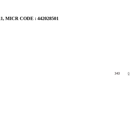
911, MICR CODE : 442028501
343
0