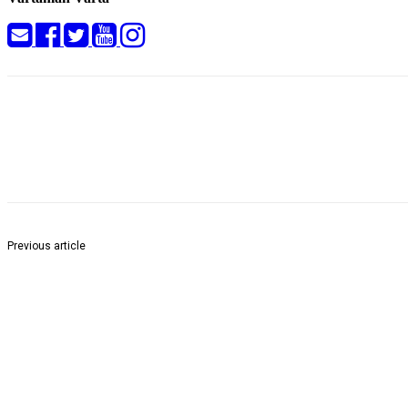
Share
Previous article
“विजय संकल्प मेळावा 2024” मुंबई येथील यशवंतराव चव्हाण सभागृह येथे मान्यवरांच्या 