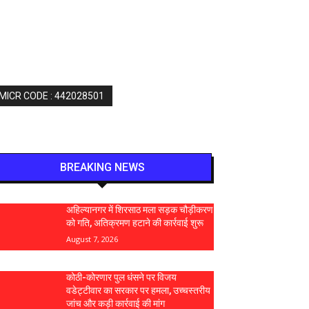
 MICR CODE : 442028501
BREAKING NEWS
अहिल्यानगर में शिरसाठ मला सड़क चौड़ीकरण
को गति, अतिक्रमण हटाने की कार्रवाई शुरू
August 7, 2026
कोठी-कोरणार पुल धंसने पर विजय
वडेट्टीवार का सरकार पर हमला, उच्चस्तरीय
जांच और कड़ी कार्रवाई की मांग