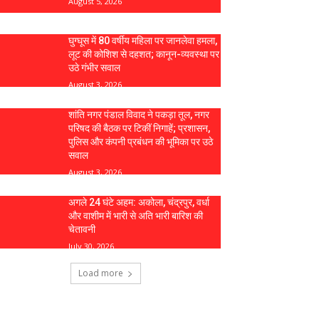
August 5, 2026
घुग्घूस में 80 वर्षीय महिला पर जानलेवा हमला,
लूट की कोशिश से दहशत; कानून-व्यवस्था पर
उठे गंभीर सवाल
August 3, 2026
शांति नगर पंडाल विवाद ने पकड़ा तूल, नगर
परिषद की बैठक पर टिकीं निगाहें; प्रशासन,
पुलिस और कंपनी प्रबंधन की भूमिका पर उठे
सवाल
August 3, 2026
अगले 24 घंटे अहम: अकोला, चंद्रपुर, वर्धा
और वाशीम में भारी से अति भारी बारिश की
चेतावनी
July 30, 2026
Load more