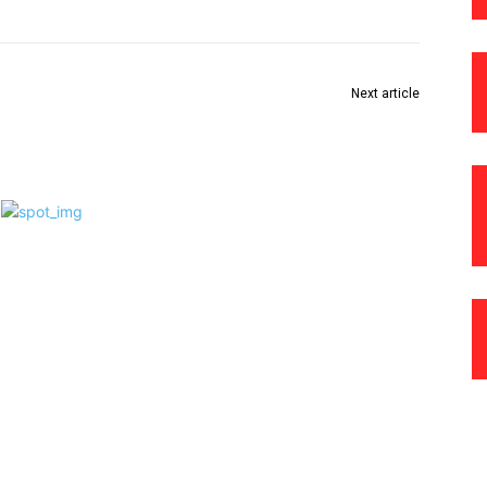
Next article
हस्ते
विश्वशांती विद्यालयात स्वातंत्र्य दीन उत्साहात साजरा