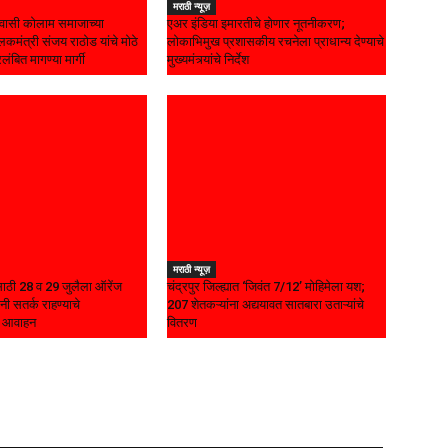
मराठी न्यूज़
ासी कोलाम समाजाच्या
एअर इंडिया इमारतीचे होणार नूतनीकरण;
कमंत्री संजय राठोड यांचे मोठे
लोकाभिमुख प्रशासकीय रचनेला प्राधान्य देण्याचे
रलंबित मागण्या मार्गी
मुख्यमंत्र्यांचे निर्देश
मराठी न्यूज़
यासाठी 28 व 29 जुलैला ऑरेंज
चंद्रपुर जिल्ह्यात ‘जिवंत 7/12’ मोहिमेला यश;
नी सतर्क राहण्याचे
207 शेतकऱ्यांना अद्ययावत सातबारा उताऱ्यांचे
चे आवाहन
वितरण