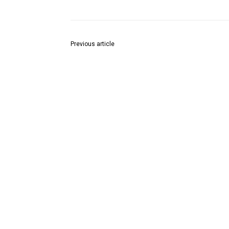
Previous article
उत्कृष्ट अधिकारी- कर्मचारी व गुणवंत विद्यार्थी पालकमंत्र्यांच्या 
सन्मानित