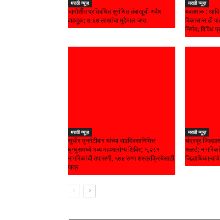
मराठी न्यूज़
मराठी न्यूज़
चामोर्शीत प्रतिबंधित सुगंधित तंबाखूची अवैध
यवतमाळ : आदिव
वाहतूक; ₹७.६७ लाखांचा मुद्देमाल जप्त
विकासासाठी पाल
निर्णय; विविध प्
मराठी न्यूज़
मराठी न्यूज़
सुधीर मुनगंटीवार यांच्या वाढदिवसानिमित्त
चंद्रपूर जिल्ह्
घुग्घुसमध्ये भव्य महाआरोग्य शिबिर; ५,२८१
अलर्ट; नागरिकां
नागरिकांची तपासणी, ५७४ रुग्ण शस्त्रक्रियेसाठी
जिल्हाधिकाऱ्यां
पात्र