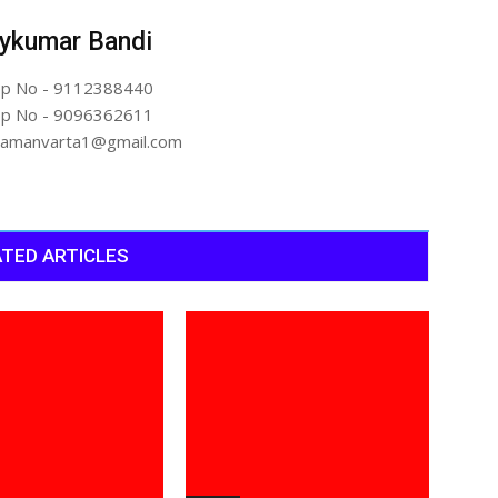
ykumar Bandi
p No - 9112388440
p No - 9096362611
artamanvarta1@gmail.com
TED ARTICLES