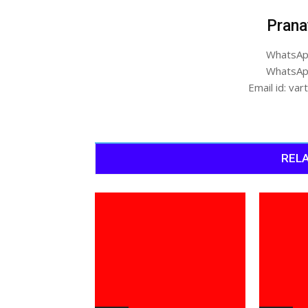
Prana
WhatsAp
WhatsAp
Email id: v
RELA