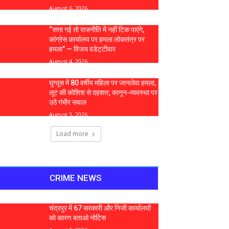
August 6, 2026
“सत्ता गई तो राजनीति में नहीं टिक पाएंगे,
कांग्रेस कार्यालय पर हमला लोकतंत्र पर
हमला” — विजय वडेट्टीवार
August 4, 2026
घुग्घूस में 80 वर्षीय महिला पर जानलेवा हमला,
लूट की कोशिश से दहशत; कानून-व्यवस्था पर
उठे गंभीर सवाल
August 3, 2026
Load more
CRIME NEWS
चंद्रपुर में 67 सरकारी और निजी कार्यालयों
को कारण बताओ नोटिस