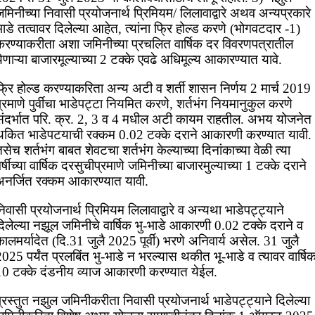
मिनीच्या निवासी प्रयोजनार्थ प्रिमियम/ लिलावाद्वारे अथव अन्यप्रकारे
ाडे तत्वावर दिलेल्या आहेत, त्यांना फ्रि होल्ड करणे (भोगवटदार -1)
करण्याकरीता अशा जमिनीच्या प्रचलित वार्षिक दर विवरणपत्रातील
ेणाऱ्या बाजारमूल्याच्या 2 टक्के एवढे अधिमूल्य आकारण्यात यावे.
फ्रि होल्ड करण्याकरिता अन्य अटी व शर्ती शासन निर्णय 2 मार्च 2019
्रमाणे पुर्वीचा भाडेपट्टा नियमित करणे, शर्तभंग नियमानुकुल करणे
संदर्भात परि. क्र. 2, 3 व 4 मधील अटी कायम राहतील. अभय योजनेत
थकित भाडेपटयाची रक्कम 0.02 टक्के दराने आकारणी करण्यात यावी.
सेच शर्तभंग बाबत शेवटचा शर्तभंग केल्याच्या दिनांकाच्या वेळी त्या
र्षीच्या वार्षिक दरसुचीप्रमाणे जमिनीच्या बाजारमुल्याच्या 1 टक्के दराने
अनर्जित रक्कम आकारण्यात यावी.
िवासी प्रयोजनार्थ प्रिमियम लिलावाद्वारे व अन्यथा भाडेपट्ट्याने
िलेल्या नझूल जमिनीचे वार्षिक भु-भाडे आकारणी 0.02 टक्के दराने व
ालमर्यादेत (दि.31 जुलै 2025 पूर्वी) भरणे अनिवार्य असेल. 31 जुलै
025 पर्यंत प्रलबिंत भु-भाडे न भरल्यास थकीत भू-भाडे व त्यावर वार्षि
10 टक्के दंडनीय व्याज आकारणी करण्यात येईल.
्रस्तुत नझुल जमिनीकरीता निवासी प्रयोजनार्थ भाडेपट्ट्याने दिलेल्या