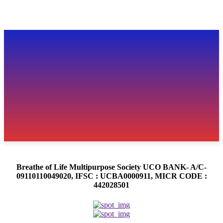
Breathe of Life Multipurpose Society UCO BANK- A/C-
09110110049020, IFSC : UCBA0000911, MICR CODE :
442028501