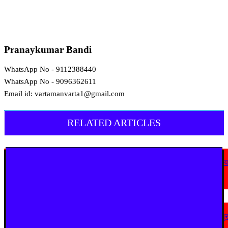
Pranaykumar Bandi
WhatsApp No - 9112388440
WhatsApp No - 9096362611
Email id: vartamanvarta1@gmail.com
RELATED ARTICLES
चंद्रपूर
घुग्घूस में शांतिनगर के सवाल पर कब कायम होगी ‘न्याय की शांति’? 32 साल पुरानी समस्य
पर जनप्रतिनिधियों की अग्निपरीक्षा
August 10, 2026
देश
अहिल्यानगर में शिरसाठ मला सड़क चौड़ीकरण को गति, अतिक्रमण हटाने की कार्रवाई शुर