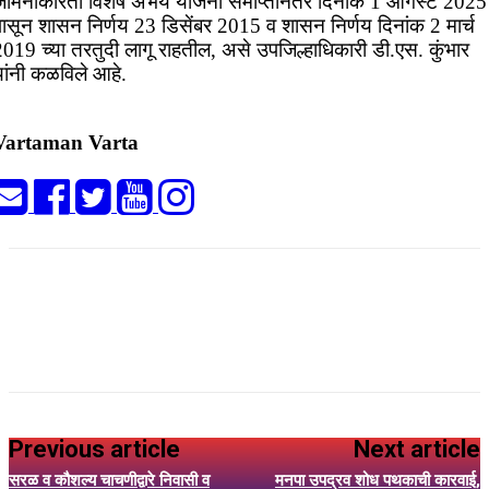
जमिनीकरिता विशेष अभय योजना समाप्तीनंतर दिनांक 1 ऑगस्ट 2025
पासून शासन निर्णय 23 डिसेंबर 2015 व शासन निर्णय दिनांक 2 मार्च
2019 च्या तरतुदी लागू राहतील, असे उपजिल्हाधिकारी डी.एस. कुंभार
यांनी कळविले आहे.
Vartaman Varta
Previous article
Next article
सरळ व कौशल्य चाचणीद्वारे निवासी व
मनपा उपद्रव शोध पथकाची कारवाई,