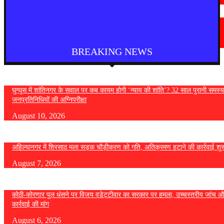
देश
आगरा में भारी बारिश से सड़क धंसी, बीच सड़क पर बना बड़ा गड्ढा
August 7, 2026
BREAKING NEWS
घुग्घूस में शांतिनगर के सवाल पर कब कायम होगी ‘न्याय की शांति’? 32 साल पुरानी समस्य
जनप्रतिनिधियों की अग्निपरीक्षा
August 10, 2026
अहिल्यानगर में शिरसाठ मला सड़क चौड़ीकरण को गति, अतिक्रमण हटाने की कार्रवाई शुर
August 7, 2026
कोठी-कोरणार पुल धंसने पर विजय वडेट्टीवार का सरकार पर हमला, उच्चस्तरीय जांच औ
कार्रवाई की मांग
August 6, 2026