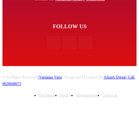
FOLLOW US
© All Rights Reserved.
| Vartaman Varta
| Design and Developed By
Adsinfi Digital
| Call-
8626048673
Disclaimer
Privacy
Advertisement
Contact us