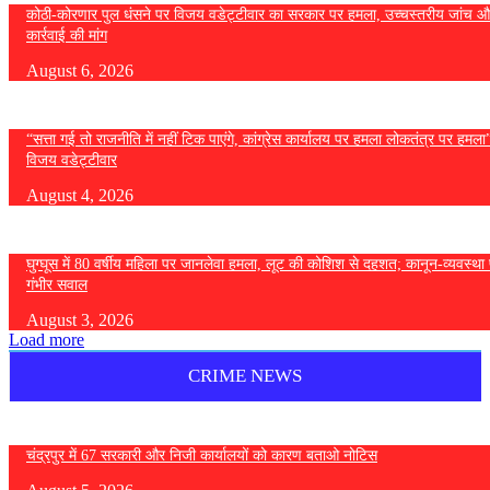
कोठी-कोरणार पुल धंसने पर विजय वडेट्टीवार का सरकार पर हमला, उच्चस्तरीय जांच औ
कार्रवाई की मांग
August 6, 2026
“सत्ता गई तो राजनीति में नहीं टिक पाएंगे, कांग्रेस कार्यालय पर हमला लोकतंत्र पर हमल
विजय वडेट्टीवार
August 4, 2026
घुग्घूस में 80 वर्षीय महिला पर जानलेवा हमला, लूट की कोशिश से दहशत; कानून-व्यवस्था 
गंभीर सवाल
August 3, 2026
Load more
CRIME NEWS
चंद्रपुर में 67 सरकारी और निजी कार्यालयों को कारण बताओ नोटिस