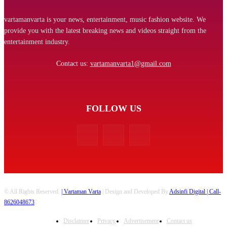
vartamanvarta is your news, entertainment, music fashion website. We
provide you with the latest breaking news and videos straight from the
entertainment industry.
Contact us:
vartamanvarta1@gmail.com
FOLLOW US
© All Rights Reserved.
| Vartaman Varta
| Design and Developed By
Adsinfi Digital
| Call-
8626048673
Disclaimer
Privacy
Advertisement
Contact us