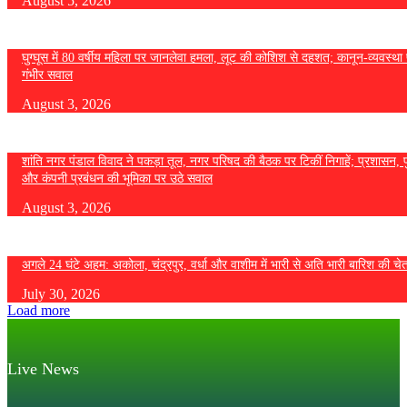
August 5, 2026
घुग्घूस में 80 वर्षीय महिला पर जानलेवा हमला, लूट की कोशिश से दहशत; कानून-व्यवस्था 
गंभीर सवाल
August 3, 2026
शांति नगर पंडाल विवाद ने पकड़ा तूल, नगर परिषद की बैठक पर टिकीं निगाहें; प्रशासन, 
और कंपनी प्रबंधन की भूमिका पर उठे सवाल
August 3, 2026
अगले 24 घंटे अहम: अकोला, चंद्रपुर, वर्धा और वाशीम में भारी से अति भारी बारिश की चे
July 30, 2026
Load more
Live News