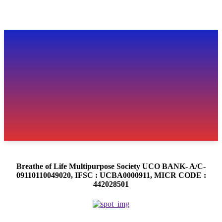
Breathe of Life Multipurpose Society UCO BANK- A/C-
09110110049020, IFSC : UCBA0000911, MICR CODE :
442028501