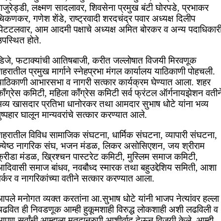
ाजुरेड्डी, लक्ष्मण सादलावर, शिवसेना प्रमुख बंटी घोरपडे, प्रभाकर
िकणकर, गणेश शेंडे, राष्ट्रवादी शरदचंद्र पवार अध्यक्ष दिलीप
पिटटलवार, आम आदमी पक्षाचे अध्यक्ष अमित बोरकर व अन्य पदाधिकार
पस्थित होते.
डिजे, फटाक्यांची आतिषबाजी, करीत जल्लोषात विजयी मिरवणूक
हरातील प्रमुख मार्गाने स्नेहप्रभा मंगल कार्यालय याठिकाणी पोहचली.
याठिकाणी आभारसभा व नागरी सत्कार कार्यक्रम घेण्यात आला. शहर
ाँग्रेस कमिटी, महिला काँग्रेस कमिटी सर्व फ्रंटल ऑर्गनायझेशन वतीन
भव्य खासदार प्रतिभा धानोरकर तथा आमदार सुभाष धोटे यांना भव्य
ुष्पहार घालून मान्यवरांचे सत्कार करण्यात आले.
शहरातील विविध सामाजिक संघटना, धार्मिक संघटना, व्यापारी संघटना,
ज्येष्ठ नागरिक संघ, भजन मंडळ, लिकर असोसिएशन, जय श्रीराम
क्रीडा मंडळ, ख्रिश्चन पास्टरेट कमिटी, मुस्लिम समाज कमिटी,
आदिवासी समाज बांधव, नवबौध्द स्मारक तथा बहुउद्देशिय समिती, आशा
र्कर व नागरिकांच्या वतीने सत्कार करण्यात आला.
पले मनोगत व्यक्त करतांना आ.सुभाष धोटे यांनी भाजप नेत्यांवर हल्ला
चढवित ही निवडणूक आम्ही हुकूमशाही विरुद्ध लोकशाही अशी लढविली व
आपण सर्वांनी आम्हाला मतदानरुपी आशीर्वाद देऊन विजयी केले. आम्ही