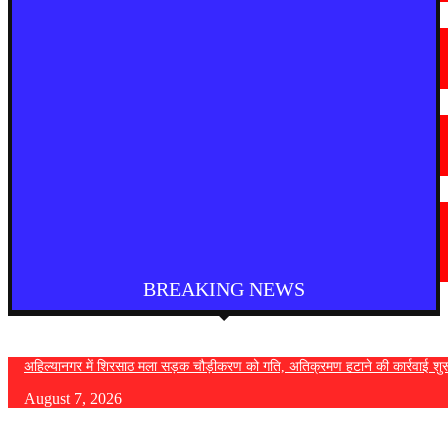
मराठी न्यूज़
चामोर्शीत प्रतिबंधित सुगंधित तंबाखूची अवैध वाहतूक; ₹७.६७ लाखांचा मुद्देमाल जप्त
August 7, 2026
देश
आगरा में भारी बारिश से सड़क धंसी, बीच सड़क पर बना बड़ा गड्ढा
August 7, 2026
मराठी न्यूज़
यवतमाळ : आदिवासी कोलाम समाजाच्या विकासासाठी पालकमंत्री संजय राठोड यांचे मोठे
निर्णय; विविध प्रलंबित मागण्या मार्गी
August 6, 2026
BREAKING NEWS
अहिल्यानगर में शिरसाठ मला सड़क चौड़ीकरण को गति, अतिक्रमण हटाने की कार्रवाई शुर
August 7, 2026