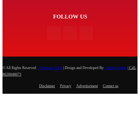
FOLLOW US
© All Rights Reserved.
| Vartaman Varta
| Design and Developed By
Adsinfi Digital
| Call-
8626048673
Disclaimer
Privacy
Advertisement
Contact us