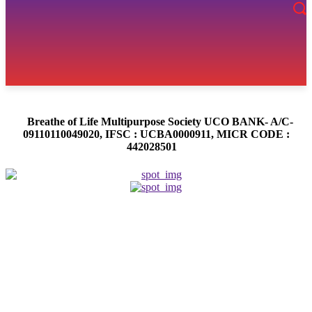
Breathe of Life Multipurpose Society UCO BANK- A/C-
09110110049020, IFSC : UCBA0000911, MICR CODE :
442028501