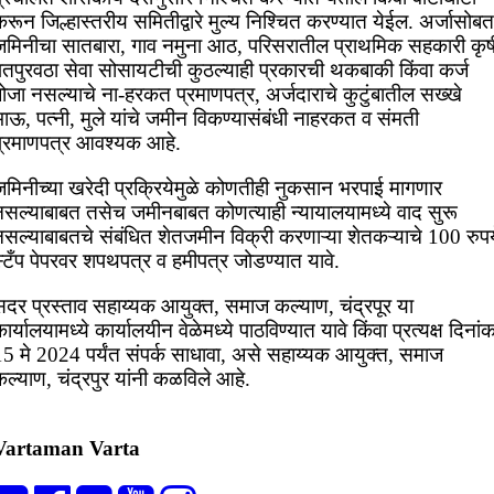
रून जिल्हास्तरीय समितीद्वारे मुल्य निश्चित करण्यात येईल. अर्जासोबत
जमिनीचा सातबारा, गाव नमुना आठ, परिसरातील प्राथमिक सहकारी कृष
पतपुरवठा सेवा सोसायटीची कुठल्याही प्रकारची थकबाकी किंवा कर्ज
ोजा नसल्याचे ना-हरकत प्रमाणपत्र, अर्जदाराचे कुटुंबातील सख्खे
ाऊ, पत्नी, मुले यांचे जमीन विकण्यासंबंधी नाहरकत व संमती
प्रमाणपत्र आवश्यक आहे.
जमिनीच्या खरेदी प्रक्रियेमुळे कोणतीही नुकसान भरपाई मागणार
नसल्याबाबत तसेच जमीनबाबत कोणत्याही न्यायालयामध्ये वाद सुरू
नसल्याबाबतचे संबंधित शेतजमीन विक्री करणाऱ्या शेतकऱ्याचे 100 रुपय
्टँप पेपरवर शपथपत्र व हमीपत्र जोडण्यात यावे.
सदर प्रस्ताव सहाय्यक आयुक्त, समाज कल्याण, चंद्रपूर या
ार्यालयामध्ये कार्यालयीन वेळेमध्ये पाठविण्यात यावे किंवा प्रत्यक्ष दिनां
15 मे 2024 पर्यंत संपर्क साधावा, असे सहाय्यक आयुक्त, समाज
ल्याण, चंद्रपुर यांनी कळविले आहे.
Vartaman Varta