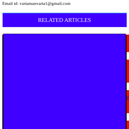
Email id: vartamanvarta1@gmail.com
RELATED ARTICLES
मराठी न्यूज़
चामोर्शीत प्रतिबंधित सुगंधित तंबाखूची अवैध वाहतूक; ₹७.६७ लाखांचा मुद्देमाल जप्त
August 7, 2026
मराठी न्यूज़
यवतमाळ : आदिवासी कोलाम समाजाच्या विकासासाठी पालकमंत्री संजय राठोड यांचे मोठे
निर्णय; विविध प्रलंबित मागण्या मार्गी
August 6, 2026
मराठी न्यूज़
एअर इंडिया इमारतीचे होणार नूतनीकरण; लोकाभिमुख प्रशासकीय रचनेला प्राधान्य देण्या
मुख्यमंत्र्यांचे निर्देश
August 3, 2026
मराठी न्यूज़
सुधीर मुनगंटीवार यांच्या वाढदिवसानिमित्त घुग्घुसमध्ये भव्य महाआरोग्य शिबिर; ५,२८१