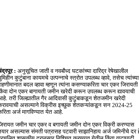
ंद्रपूर :
अनुसूचित जाती व नवबौध्द घटकांच्या दारिद्र रेषेखालील
ुमिहीन कुटुंबाना कायमचे उत्पन्नाचे स्त्रोत उपलब्ध व्हावे, तसेच त्यांच्या
राहणीमानात बदल व्हावा म्हणून त्यांना कसण्याकरिता चार एकर जिरायती
किंवा दोन एकर बागायती जमीन खरेदी करून उपलब्ध करून द्यावयाची
आहे. तरी जिल्ह्यातील गैर आदिवासी कुटुंबाकडून शेतजमीन खरेदी
करावयाची असल्याने विक्रीस इच्छुक शेतकऱ्यांकडून सन 2024-25
करिता अर्ज मागविण्यात येत आहे.
जिरायत जमीन चार एकर व बगायती जमीन दोन एकर विक्री करण्यास
तयार असल्यास संमती पत्रासह पटवारी साझानिहाय अर्ज जमिनीचे दर ह
प्रचलित शासकीय दरानुसार निश्चित करण्यात येतील किंवा वाटाघाटी