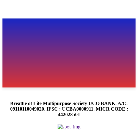
Breathe of Life Multipurpose Society UCO BANK- A/C-
09110110049020, IFSC : UCBA0000911, MICR CODE :
442028501