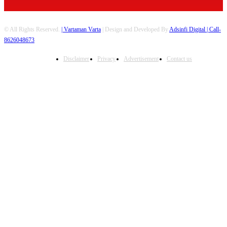
© All Rights Reserved.
| Vartaman Varta
| Design and Developed By
Adsinfi Digital
| Call-
8626048673
Disclaimer
Privacy
Advertisement
Contact us