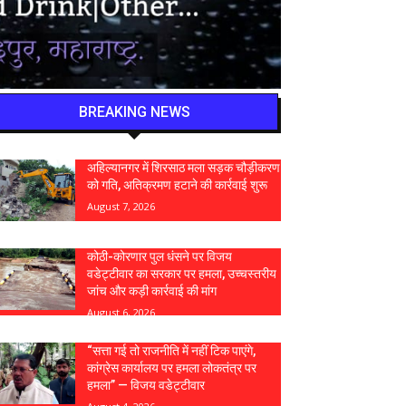
BREAKING NEWS
अहिल्यानगर में शिरसाठ मला सड़क चौड़ीकरण
को गति, अतिक्रमण हटाने की कार्रवाई शुरू
August 7, 2026
कोठी-कोरणार पुल धंसने पर विजय
वडेट्टीवार का सरकार पर हमला, उच्चस्तरीय
जांच और कड़ी कार्रवाई की मांग
August 6, 2026
“सत्ता गई तो राजनीति में नहीं टिक पाएंगे,
कांग्रेस कार्यालय पर हमला लोकतंत्र पर
हमला” — विजय वडेट्टीवार