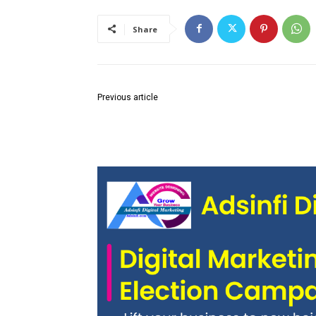
Share
Previous article
भारतीय बौद्ध महासभा नगर घुग्घुस सत्कार करुन केली 133 व
भीम जयंती साजरी