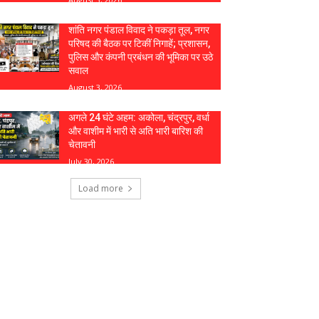
शांति नगर पंडाल विवाद ने पकड़ा तूल, नगर
परिषद की बैठक पर टिकीं निगाहें; प्रशासन,
पुलिस और कंपनी प्रबंधन की भूमिका पर उठे
सवाल
August 3, 2026
अगले 24 घंटे अहम: अकोला, चंद्रपुर, वर्धा
और वाशीम में भारी से अति भारी बारिश की
चेतावनी
July 30, 2026
Load more