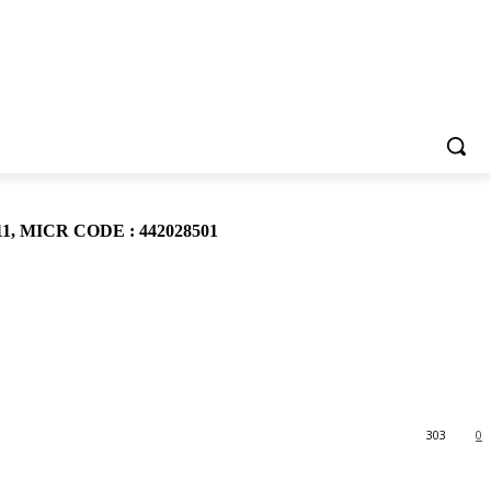
911, MICR CODE : 442028501
303
0