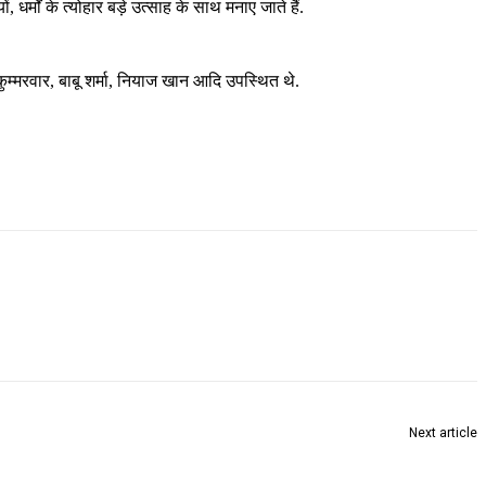
धर्मों के त्योहार बड़े उत्साह के साथ मनाए जाते हैं.
मरवार, बाबू शर्मा, नियाज खान आदि उपस्थित थे.
Next article
भीम जयंती दिनी दारु दुकान बंद ठेवा : शरद पाईकराव