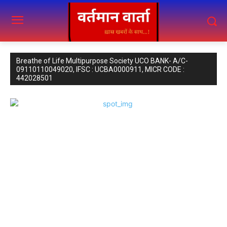
Breathe of Life Multipurpose Society UCO BANK- A/C-
09110110049020, IFSC : UCBA0000911, MICR CODE :
442028501