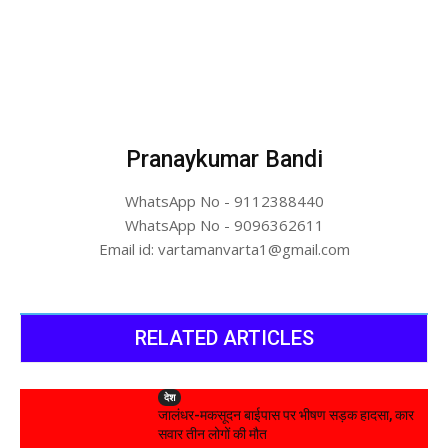
Pranaykumar Bandi
WhatsApp No - 9112388440
WhatsApp No - 9096362611
Email id: vartamanvarta1@gmail.com
RELATED ARTICLES
देश
जालंधर-मकसूदन बाईपास पर भीषण सड़क हादसा, कार
सवार तीन लोगों की मौत