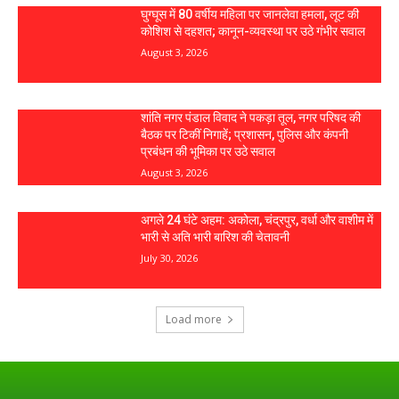
घुग्घूस में 80 वर्षीय महिला पर जानलेवा हमला, लूट की
कोशिश से दहशत; कानून-व्यवस्था पर उठे गंभीर सवाल
August 3, 2026
शांति नगर पंडाल विवाद ने पकड़ा तूल, नगर परिषद की
बैठक पर टिकीं निगाहें; प्रशासन, पुलिस और कंपनी
प्रबंधन की भूमिका पर उठे सवाल
August 3, 2026
अगले 24 घंटे अहम: अकोला, चंद्रपुर, वर्धा और वाशीम में
भारी से अति भारी बारिश की चेतावनी
July 30, 2026
Load more