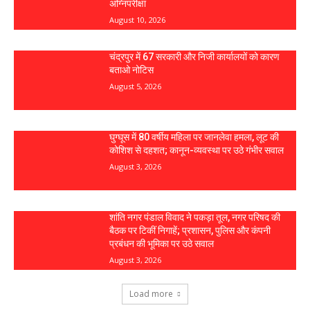
अग्निपरीक्षा
August 10, 2026
चंद्रपुर में 67 सरकारी और निजी कार्यालयों को कारण
बताओ नोटिस
August 5, 2026
घुग्घूस में 80 वर्षीय महिला पर जानलेवा हमला, लूट की
कोशिश से दहशत; कानून-व्यवस्था पर उठे गंभीर सवाल
August 3, 2026
शांति नगर पंडाल विवाद ने पकड़ा तूल, नगर परिषद की
बैठक पर टिकीं निगाहें; प्रशासन, पुलिस और कंपनी
प्रबंधन की भूमिका पर उठे सवाल
August 3, 2026
Load more