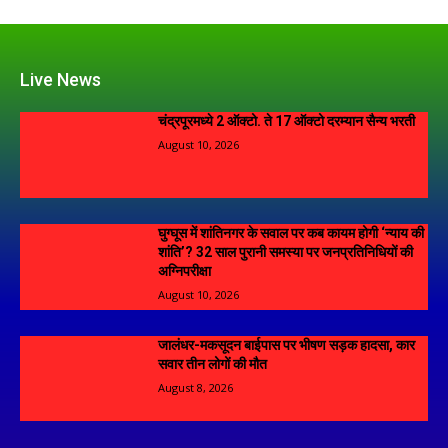
Live News
चंद्रपूरमध्ये 2 ऑक्टो. ते 17 ऑक्टो दरम्यान सैन्य भरती
August 10, 2026
घुग्घूस में शांतिनगर के सवाल पर कब कायम होगी ‘न्याय की
शांति’? 32 साल पुरानी समस्या पर जनप्रतिनिधियों की
अग्निपरीक्षा
August 10, 2026
जालंधर-मकसूदन बाईपास पर भीषण सड़क हादसा, कार
सवार तीन लोगों की मौत
August 8, 2026