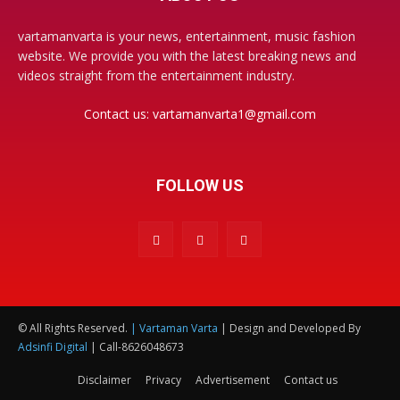
vartamanvarta is your news, entertainment, music fashion
website. We provide you with the latest breaking news and
videos straight from the entertainment industry.
Contact us:
vartamanvarta1@gmail.com
FOLLOW US
© All Rights Reserved.
| Vartaman Varta
| Design and Developed By
Adsinfi Digital
| Call-8626048673
Disclaimer
Privacy
Advertisement
Contact us