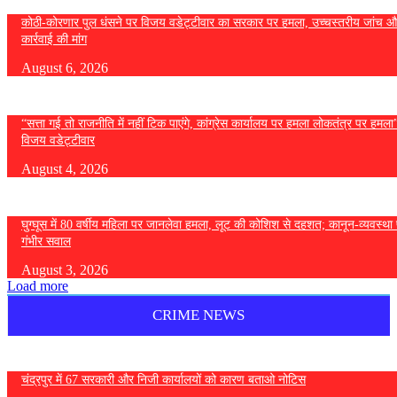
कोठी-कोरणार पुल धंसने पर विजय वडेट्टीवार का सरकार पर हमला, उच्चस्तरीय जांच औ
कार्रवाई की मांग
August 6, 2026
“सत्ता गई तो राजनीति में नहीं टिक पाएंगे, कांग्रेस कार्यालय पर हमला लोकतंत्र पर हमल
विजय वडेट्टीवार
August 4, 2026
घुग्घूस में 80 वर्षीय महिला पर जानलेवा हमला, लूट की कोशिश से दहशत; कानून-व्यवस्था 
गंभीर सवाल
August 3, 2026
Load more
CRIME NEWS
चंद्रपुर में 67 सरकारी और निजी कार्यालयों को कारण बताओ नोटिस