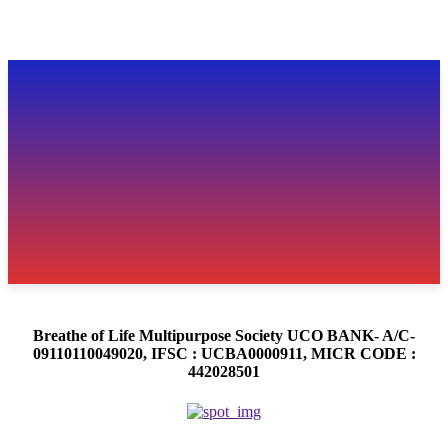
Breathe of Life Multipurpose Society UCO BANK- A/C-
09110110049020, IFSC : UCBA0000911, MICR CODE :
442028501