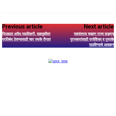
Previous article
Next article
जिल्ह्यात अवैध मद्यविक्री, वाहतुकीवर
यशवंतराव चव्हाण राज्य वाङ्मय
प्रतिबंध ठेवण्यासाठी चार पथके तैनात
पुरस्कारांसाठी प्रवेशिका व पुस्तके
पाठविण्याचे आवाहन