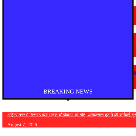
देश
आगरा में भारी बारिश से सड़क धंसी, बीच सड़क पर बना बड़ा गड्ढा
August 7, 2026
मराठी न्यूज़
यवतमाळ : आदिवासी कोलाम समाजाच्या विकासासाठी पालकमंत्री संजय राठोड यांचे मोठे
निर्णय; विविध प्रलंबित मागण्या मार्गी
August 6, 2026
देश
कोठी-कोरणार पुल धंसने पर विजय वडेट्टीवार का सरकार पर हमला, उच्चस्तरीय जांच 
कड़ी कार्रवाई की मांग
August 6, 2026
BREAKING NEWS
अहिल्यानगर में शिरसाठ मला सड़क चौड़ीकरण को गति, अतिक्रमण हटाने की कार्रवाई शुर
August 7, 2026