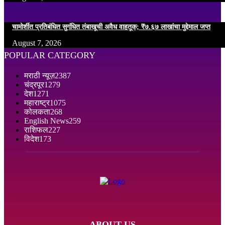
चामोर्शीत प्रतिबंधित सुगंधित तंबाखूची अवैध वाहतूक; ₹७.६७ लाखांचा मुद्देमाल जप्त
August 7, 2026
POPULAR CATEGORY
मराठी न्यूज़
2387
चंद्रपूर
1279
देश
1271
महाराष्ट्र
1075
कोलकता
268
English News
259
राशिफल
227
विदेश
173
ABOUT US