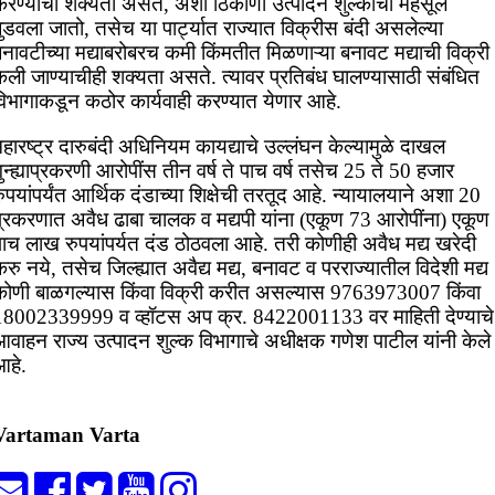
करण्याची शक्यता असते, अशा ठिकाणी उत्पादन शुल्काचा महसूल
ुडवला जातो, तसेच या पार्ट्यात राज्यात विक्रीस बंदी असलेल्या
नावटीच्या मद्याबरोबरच कमी किंमतीत मिळणाऱ्या बनावट मद्याची विक्री
ेली जाण्याचीही शक्यता असते. त्यावर प्रतिबंध घालण्यासाठी संबंधित
विभागाकडून कठोर कार्यवाही करण्यात येणार आहे.
हारष्ट्र दारुबंदी अधिनियम कायद्याचे उल्लंघन केल्यामुळे दाखल
ुन्ह्याप्रकरणी आरोपींस तीन वर्ष ते पाच वर्ष तसेच 25 ते 50 हजार
ुपयांपर्यंत आर्थिक दंडाच्या शिक्षेची तरतूद आहे. न्यायालयाने अशा 20
प्रकरणात अवैध ढाबा चालक व मद्यपी यांना (एकूण 73 आरोपींना) एकूण
पाच लाख रुपयांपर्यत दंड ठोठवला आहे. तरी कोणीही अवैध मद्य खरेदी
रु नये, तसेच जिल्ह्यात अवैद्य मद्य, बनावट व परराज्यातील विदेशी मद्य
कोणी बाळगल्यास किंवा विक्री करीत असल्यास 9763973007 किंवा
18002339999 व व्हॉटस अप क्र. 8422001133 वर माहिती देण्याचे
आवाहन राज्य उत्पादन शुल्क विभागाचे अधीक्षक गणेश पाटील यांनी केले
आहे.
Vartaman Varta