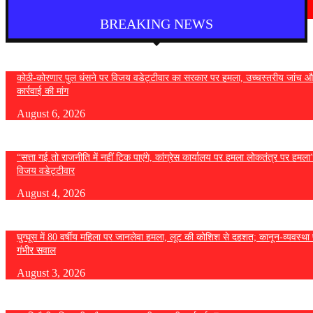
August 4, 2026
BREAKING NEWS
कोठी-कोरणार पुल धंसने पर विजय वडेट्टीवार का सरकार पर हमला, उच्चस्तरीय जांच औ
कार्रवाई की मांग
August 6, 2026
“सत्ता गई तो राजनीति में नहीं टिक पाएंगे, कांग्रेस कार्यालय पर हमला लोकतंत्र पर हमल
विजय वडेट्टीवार
August 4, 2026
घुग्घूस में 80 वर्षीय महिला पर जानलेवा हमला, लूट की कोशिश से दहशत; कानून-व्यवस्था 
गंभीर सवाल
August 3, 2026