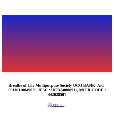
Breathe of Life Multipurpose Society UCO BANK- A/C-
09110110049020, IFSC : UCBA0000911, MICR CODE :
442028501