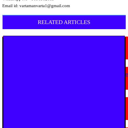
Email id: vartamanvarta1@gmail.com
RELATED ARTICLES
मराठी न्यूज़
यवतमाळ : आदिवासी कोलाम समाजाच्या विकासासाठी पालकमंत्री संजय राठोड यांचे मोठे
निर्णय; विविध प्रलंबित मागण्या मार्गी
August 6, 2026
मराठी न्यूज़
एअर इंडिया इमारतीचे होणार नूतनीकरण; लोकाभिमुख प्रशासकीय रचनेला प्राधान्य देण्या
मुख्यमंत्र्यांचे निर्देश
August 3, 2026
मराठी न्यूज़
सुधीर मुनगंटीवार यांच्या वाढदिवसानिमित्त घुग्घुसमध्ये भव्य महाआरोग्य शिबिर; ५,२८१
नागरिकांची तपासणी, ५७४ रुग्ण शस्त्रक्रियेसाठी पात्र
July 31, 2026