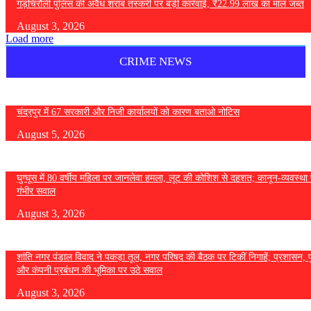
गड़चिरौली पुलिस की अवैध शराब तस्करी पर बड़ी कार्रवाई, ₹22.99 लाख का माल जब्त
August 3, 2026
Load more
CRIME NEWS
चंद्रपुर में 67 सरकारी और निजी कार्यालयों को कारण बताओ नोटिस
August 5, 2026
घुग्घूस में 80 वर्षीय महिला पर जानलेवा हमला, लूट की कोशिश से दहशत; कानून-व्यवस्था 
गंभीर सवाल
August 3, 2026
शांति नगर पंडाल विवाद ने पकड़ा तूल, नगर परिषद की बैठक पर टिकीं निगाहें; प्रशासन, 
और कंपनी प्रबंधन की भूमिका पर उठे सवाल
August 3, 2026