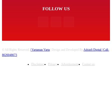
FOLLOW US
© All Rights Reserved.
| Vartaman Varta
| Design and Developed By
Adsinfi Digital
| Call-
8626048673
Disclaimer
Privacy
Advertisement
Contact us