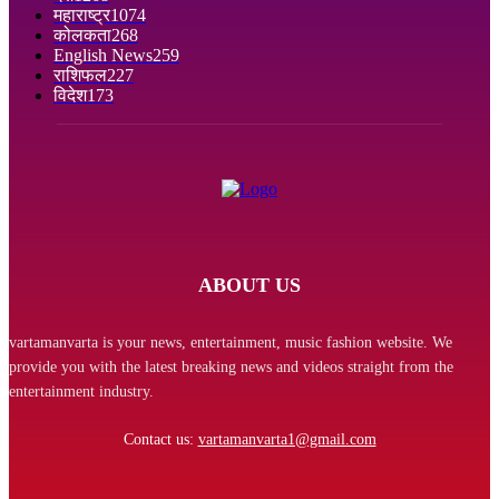
महाराष्ट्र
1074
कोलकता
268
English News
259
राशिफल
227
विदेश
173
ABOUT US
vartamanvarta is your news, entertainment, music fashion website. We
provide you with the latest breaking news and videos straight from the
entertainment industry.
Contact us:
vartamanvarta1@gmail.com