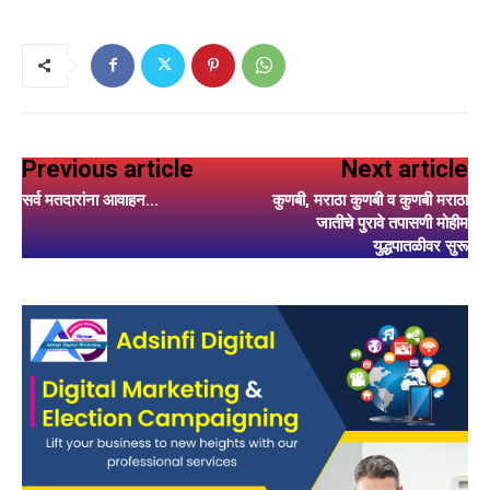
Previous article
Next article
सर्व मतदारांना आवाहन…
कुणबी, मराठा कुणबी व कुणबी मराठा
जातीचे पुरावे तपासणी मोहीम
युद्धपातळीवर सुरू