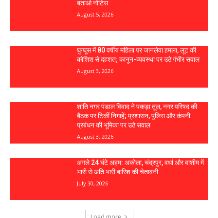
बताओ नोटिस
August 5, 2026
घुग्घूस में 80 वर्षीय महिला पर जानलेवा हमला, लूट की
कोशिश से दहशत; कानून-व्यवस्था पर उठे गंभीर सवाल
August 3, 2026
शांति नगर पंडाल विवाद ने पकड़ा तूल, नगर परिषद की
बैठक पर टिकीं निगाहें; प्रशासन, पुलिस और कंपनी
प्रबंधन की भूमिका पर उठे सवाल
August 3, 2026
अगले 24 घंटे अहम: अकोला, चंद्रपुर, वर्धा और वाशीम में
भारी से अति भारी बारिश की चेतावनी
July 30, 2026
Load more