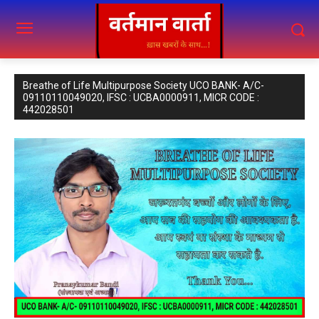
Breathe of Life Multipurpose Society UCO BANK- A/C-
09110110049020, IFSC : UCBA0000911, MICR CODE :
442028501