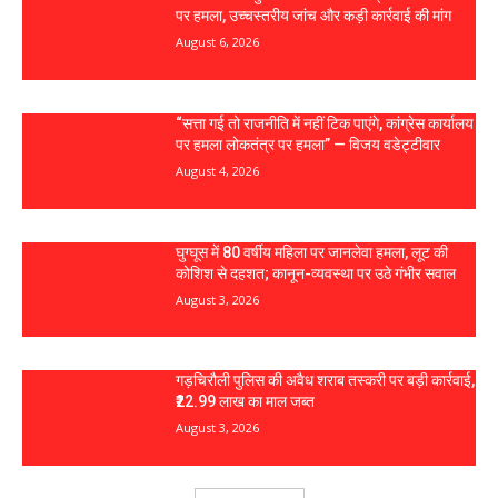
पर हमला, उच्चस्तरीय जांच और कड़ी कार्रवाई की मांग
August 6, 2026
“सत्ता गई तो राजनीति में नहीं टिक पाएंगे, कांग्रेस कार्यालय
पर हमला लोकतंत्र पर हमला” — विजय वडेट्टीवार
August 4, 2026
घुग्घूस में 80 वर्षीय महिला पर जानलेवा हमला, लूट की
कोशिश से दहशत; कानून-व्यवस्था पर उठे गंभीर सवाल
August 3, 2026
गड़चिरौली पुलिस की अवैध शराब तस्करी पर बड़ी कार्रवाई,
₹22.99 लाख का माल जब्त
August 3, 2026