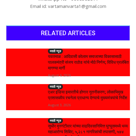
Email id: vartamanvarta1@gmail.com
RELATED ARTICLES
मराठी न्यूज़
यवतमाळ : आदिवासी कोलाम समाजाच्या विकासासाठी
पालकमंत्री संजय राठोड यांचे मोठे निर्णय; विविध प्रलंबित
मागण्या मार्गी
August 6, 2026
मराठी न्यूज़
एअर इंडिया इमारतीचे होणार नूतनीकरण; लोकाभिमुख
प्रशासकीय रचनेला प्राधान्य देण्याचे मुख्यमंत्र्यांचे निर्देश
August 3, 2026
मराठी न्यूज़
सुधीर मुनगंटीवार यांच्या वाढदिवसानिमित्त घुग्घुसमध्ये भव्य
महाआरोग्य शिबिर; ५,२८१ नागरिकांची तपासणी, ५७४