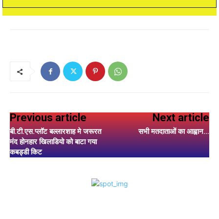
Previous article
Next article
बी.टी.एस.प्लॉट बल्लारशाह मे जरूरत
सभी मतदाताओं का आह्वान…
मंद होनहार खिलाडियो को बाटा गया
कबड्डी किट