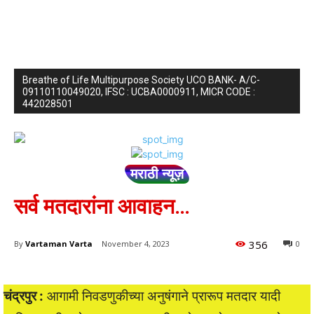
Breathe of Life Multipurpose Society UCO BANK- A/C-
09110110049020, IFSC : UCBA0000911, MICR CODE :
442028501
मराठी न्यूज़
सर्व मतदारांना आवाहन…
356
By
Vartaman Varta
November 4, 2023
0
चंद्रपुर :
आगामी निवडणुकीच्या अनुषंगाने प्रारूप मतदार यादी