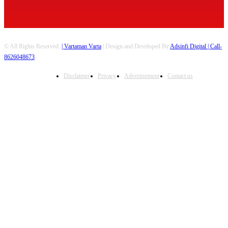
© All Rights Reserved.
| Vartaman Varta
| Design and Developed By
Adsinfi Digital
| Call-
8626048673
Disclaimer
Privacy
Advertisement
Contact us