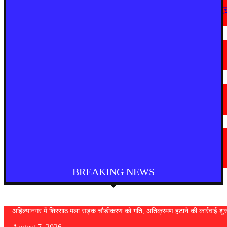
अहिल्यानगर में शिरसाठ मला सड़क चौड़ीकरण को गति, अतिक्रमण हटाने की कार्रवाई शुर
August 7, 2026
मराठी न्यूज़
चामोर्शीत प्रतिबंधित सुगंधित तंबाखूची अवैध वाहतूक; ₹७.६७ लाखांचा मुद्देमाल जप्त
August 7, 2026
देश
आगरा में भारी बारिश से सड़क धंसी, बीच सड़क पर बना बड़ा गड्ढा
August 7, 2026
मराठी न्यूज़
यवतमाळ : आदिवासी कोलाम समाजाच्या विकासासाठी पालकमंत्री संजय राठोड यांचे मोठे
निर्णय; विविध प्रलंबित मागण्या मार्गी
August 6, 2026
BREAKING NEWS
अहिल्यानगर में शिरसाठ मला सड़क चौड़ीकरण को गति, अतिक्रमण हटाने की कार्रवाई शुर