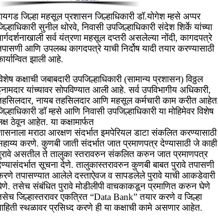
ायगड जिल्हा महसूल प्रशासन जिल्हाधिकारी डॉ.योगेश म्हसे अप्पर
िल्हाधिकारी सुनील थोरवे, निवासी उपजिल्हाधिकारी संदेश शिर्के यांच्या
ार्गदर्शनाखाली सर्व यंत्रणा महसूल दप्तरी असलेल्या नोंदी, कागदपत्रे
तपासणी आणि उपलब्ध कागदपत्रे याची निर्दोष यादी तयार करण्यासाठी
ार्यान्वित झाली आहे.
िशेष कक्षाची जबाबदारी उपजिल्हाधिकारी (सामान्य प्रशासन) विठ्ठल
इनामदार यांच्यावर सोपविण्यात आली आहे. सर्व उपविभागीय अधिकारी,
तहसिलदार, नायब तहसिलदार आणि महसूल कर्मचारी काम करीत आहेत
िल्हाधिकारी डॉ म्हसे आणि निवासी उपजिल्हाधिकारी या मोहिमेवर विशेष
क्ष ठेवून आहेत. या कक्षामार्फत
शासनाला मराठा आरक्षण संदर्भात इमपेरियल डाटा संकलित करण्यासाठी
हाय्य करणे. कुणबी जाती संदर्भात जात प्रमाणपत्र देण्यासाठी जे काही
पुरावे असतील ते तालुका स्तरावरुन संकलित करुन जात प्रमाणपत्र
ेण्यासंदर्भात सूचना देणे. तालुकास्तरावरुन कुणबी बाबत पुरावे तपासणी
करणे तपासण्यात आलेले दस्ताऐवज व सापडलेले पुरावे याची आकडेवारी
ेणे. तसेच संबंधित पुरावे मोडीलीपी वाचकाकडून प्रमाणित करुन घेणे
तसेच जिल्हास्तरावर एकत्रित “Data Bank” तयार करणे व जिल्हा
माहिती स्थळावर प्रसिध्द करणे ही या कक्षाची कामे असणार आहेत.