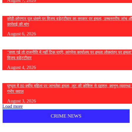
August 7, 2026
कोठी-कोरणार पुल धंसने पर विजय वडेट्टीवार का सरकार पर हमला, उच्चस्तरीय जांच औ
कार्रवाई की मांग
August 6, 2026
“सत्ता गई तो राजनीति में नहीं टिक पाएंगे, कांग्रेस कार्यालय पर हमला लोकतंत्र पर हमल
विजय वडेट्टीवार
August 4, 2026
घुग्घूस में 80 वर्षीय महिला पर जानलेवा हमला, लूट की कोशिश से दहशत; कानून-व्यवस्था 
गंभीर सवाल
August 3, 2026
Load more
CRIME NEWS