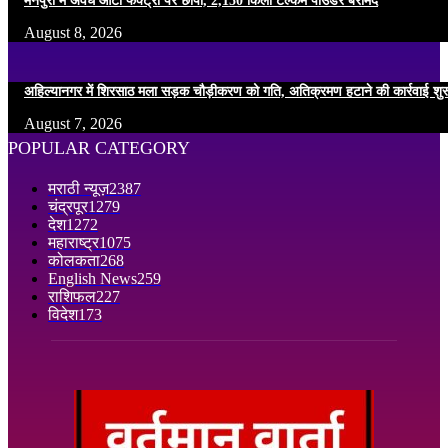
मैनपुरी में अवैध आटा फैक्ट्री पर छापा, 2,150 किलो टैल्कम पाउडर बरामद
August 8, 2026
अहिल्यानगर में शिरसाठ मला सड़क चौड़ीकरण को गति, अतिक्रमण हटाने की कार्रवाई शुर
August 7, 2026
POPULAR CATEGORY
मराठी न्यूज़
2387
चंद्रपूर
1279
देश
1272
महाराष्ट्र
1075
कोलकता
268
English News
259
राशिफल
227
विदेश
173