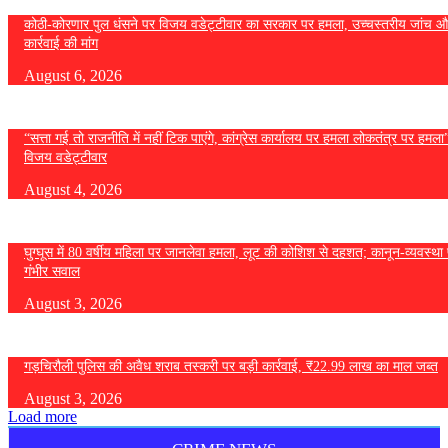
कोठी-कोरणार पुल धंसने पर विजय वडेट्टीवार का सरकार पर हमला, उच्चस्तरीय जांच औ
कार्रवाई की मांग
August 6, 2026
“सत्ता गई तो राजनीति में नहीं टिक पाएंगे, कांग्रेस कार्यालय पर हमला लोकतंत्र पर हमल
विजय वडेट्टीवार
August 4, 2026
घुग्घूस में 80 वर्षीय महिला पर जानलेवा हमला, लूट की कोशिश से दहशत; कानून-व्यवस्था 
गंभीर सवाल
August 3, 2026
गड़चिरौली पुलिस की अवैध शराब तस्करी पर बड़ी कार्रवाई, ₹22.99 लाख का माल जब्त
August 3, 2026
Load more