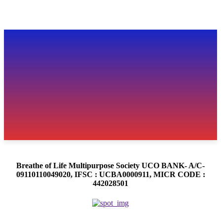
Breathe of Life Multipurpose Society UCO BANK- A/C-
09110110049020, IFSC : UCBA0000911, MICR CODE :
442028501