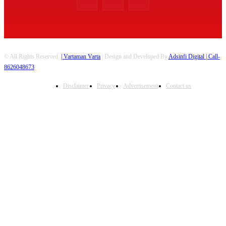
© All Rights Reserved.
| Vartaman Varta
| Design and Developed By
Adsinfi Digital
| Call-
8626048673
Disclaimer
Privacy
Advertisement
Contact us