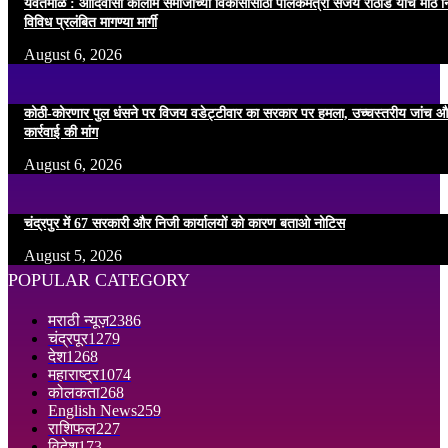
यवतमाळ : आदिवासी कोलाम समाजाच्या विकासासाठी पालकमंत्री संजय राठोड यांचे मोठे नि
विविध प्रलंबित मागण्या मार्गी
August 6, 2026
कोठी-कोरणार पुल धंसने पर विजय वडेट्टीवार का सरकार पर हमला, उच्चस्तरीय जांच औ
कार्रवाई की मांग
August 6, 2026
चंद्रपुर में 67 सरकारी और निजी कार्यालयों को कारण बताओ नोटिस
August 5, 2026
POPULAR CATEGORY
मराठी न्यूज़
2386
चंद्रपूर
1279
देश
1268
महाराष्ट्र
1074
कोलकता
268
English News
259
राशिफल
227
विदेश
173