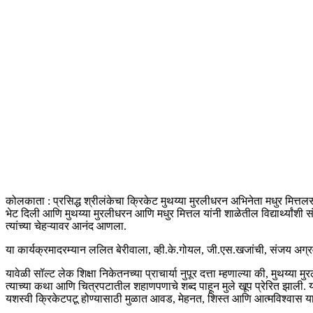
कोलकाता : प्रसिद्ध श्रीलंकेचा क्रिकेट मुथय्या मुरलीधरन अभिनेता मधुर मित्त
भेट दिली आणि मुथय्या मुरलीधरन आणि मधुर मित्तल यांनी शाळेतील विद्यार्थ्यांशी सं
त्यांच्या चेहऱ्यावर आनंद आणला.
या कार्यक्रमादरम्यान ललित बेरीवाला, व्ही.के.गोयल, जी.एस.खजांची, संजय अग्रवा
यावेळी सॉल्ट लेक शिक्षा निकेतनच्या प्राचार्या नुपूर दत्ता म्हणाल्या की, मुथय
त्याच्या कथा आणि चित्रपटातील शहाणपणाचे शब्द पाहून मुले खूप प्रेरित झाली. यादर
यशस्वी क्रिकेटपटू होण्यासाठी मुळात आवड, मेहनत, शिस्त आणि आत्मविश्वास यावर भर