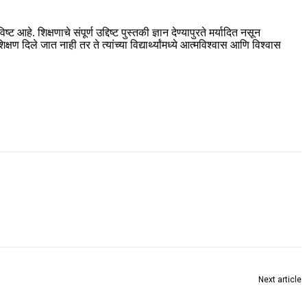
े. शिक्षणाचे संपूर्ण उद्दिष्ट पुस्तकी ज्ञान देण्यापुरते मर्यादित नसून
षण दिले जात नाही तर ते त्यांच्या विद्यार्थ्यांमध्ये आत्मविश्वास आणि विश्वास
Next article
ourav Ganguly comes to promote Muthiah Muralidaran’s biopic 800