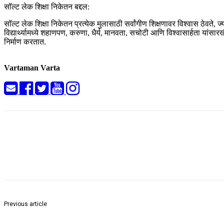
सॉल्ट लेक शिक्षा निकेतन बद्दल:
सॉल्ट लेक शिक्षा निकेतन प्रत्येक मुलासाठी सर्वांगीण शिक्षणावर विश्वास ठेवते, ज्
विद्यार्थ्यामध्ये शहाणपण, करुणा, धैर्य, मानवता, सचोटी आणि विश्वासार्हता यांसारख
निर्माण करतात.
Vartaman Varta
Share
Previous article
मुथैया मुरलीधरन ने अपनी जीवनी पर आधारित फिल्म 800 का प्रचार के लिए कोलकाता