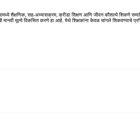
यामध्ये शैक्षणिक, सह-अभ्यासक्रम, क्रीडा शिक्षण आणि जीवन कौशल्ये शिकणे समाविष्ट आह
ी मानवी मूल्ये विकसित करणे हा आहे. येथे शिक्षकांना केवळ चांगले शिकवण्याचे प्रशिक्
 आकर साल्टलेक शिक्षा निकेतन स्कूल
S