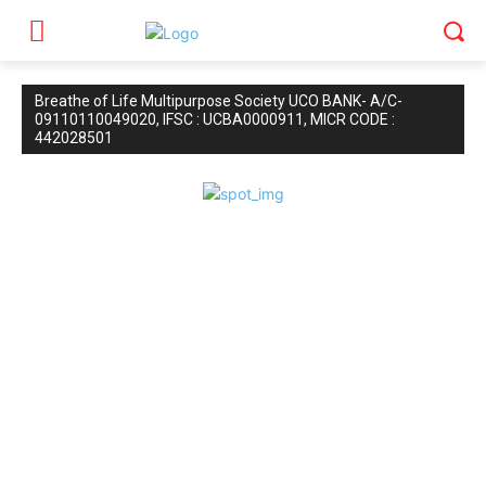
Breathe of Life Multipurpose Society UCO BANK- A/C-
09110110049020, IFSC : UCBA0000911, MICR CODE :
442028501