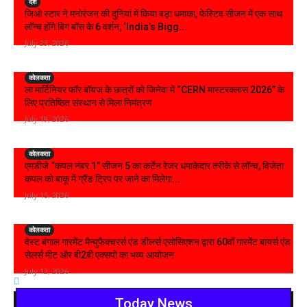
देश
जिओ स्टार ने मनोरंजन की दुनियां में किया बड़ा धमाका, फेस्टिव सीजन में एक साथ
लॉन्च होंगे बिग बॉस के 6 वर्शन, ‘India’s Bigg...
July 23, 2026
कोलकता
ला मार्टिनियर फॉर बॉयज के छात्रों को जिनेवा में “CERN मास्टरक्लास 2026” के
लिए प्रतिष्ठित संस्थान से मिला निमंत्रण
July 19, 2026
कोलकता
एमडीजे “कपल नंबर 1” सीजन 5 का कर्टेन रेजर धमाकेदार तरीके से लॉन्च, विजेता
कपल को बाकू में ग्रैंड ट्रिप पर जाने का मिलेगा...
July 15, 2026
कोलकता
वेस्ट बंगाल गारमेंट मैन्युफैक्चरर्स एंड डीलर्स एसोसिएशन द्वारा 60वाँ गारमेंट बायर्स एंड
सेलर्स मीट और बी2बी एक्सपो का भव्य आयोजन
July 12, 2026
Today News