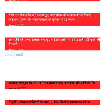
August 3, 2026
शांति नगर पंडाल विवाद ने पकड़ा तूल, नगर परिषद की बैठक पर टिकीं निगाहें;
प्रशासन, पुलिस और कंपनी प्रबंधन की भूमिका पर उठे सवाल
August 3, 2026
अगले 24 घंटे अहम: अकोला, चंद्रपुर, वर्धा और वाशीम में भारी से अति भारी बारिश की
चेतावनी
July 30, 2026
Load more
Live News
जालंधर-मकसूदन बाईपास पर भीषण सड़क हादसा, कार सवार तीन लोगों की मौत
August 8, 2026
मैनपुरी में अवैध आटा फैक्ट्री पर छापा, 2,150 किलो टैल्कम पाउडर बरामद